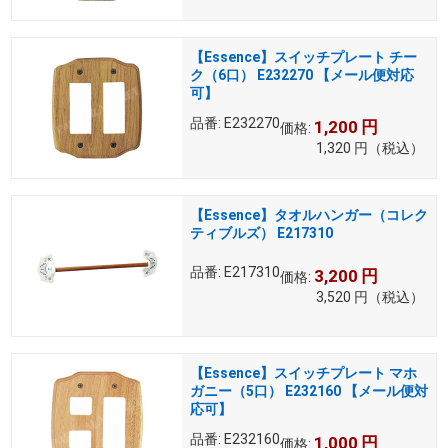
【Essence】スイッチプレート チー
ク（6口） E232270 【メール便対応
可】
品番:
E232270
1,200
円
価格:
1,320
円
（税込）
【Essence】タオルハンガー（コレク
ティブルズ） E217310
品番:
E217310
3,200
円
価格:
3,520
円
（税込）
【Essence】スイッチプレート マホ
ガニー（5口） E232160 【メール便対
応可】
品番:
E232160
1,000
円
価格: