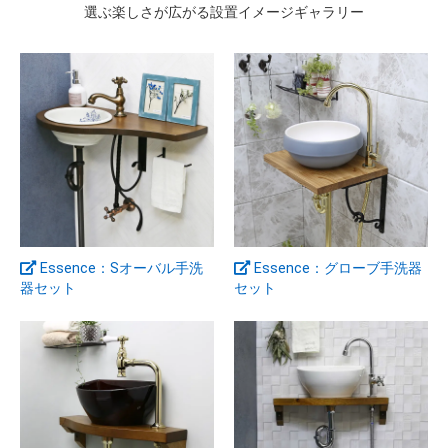
選ぶ楽しさが広がる設置イメージギャラリー
イブキクラフトの製品は、細部のディテールに強いこ
だわりを感じることができます。シンプルな手洗い器
やありふれたフォルムの洗面ボウルにほんの少しアレ
ンジを加えることで、オンリーワンのデザインに仕上
げています。また商品によってテイストや路線を変
え、カントリー風、北欧風、和モダン、昭和レト
ロ…、抜群のセンスと時代に合わせた感性で、小さな
お子様から大人まで幅広い層を魅了し続けています。
水栓とボウルとの組み合わせ、必要な設置部材などご
相談承ります。お気軽にお問い合わせください。
Essence：Sオーバル手洗
Essence：グローブ手洗器
>> お問い合わせフォームはこちら
器セット
セット