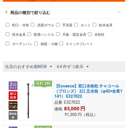
商品の種別で絞り込む
蛇口・水栓
洗面ボウル
手洗器
セット
給水金具
排水金具
取替ハンドル
天板・固定金具
水栓柱
ガーデンパン
雑貨・小物
スイッチプレート
当店のおすすめ順NEW
64 件ずつ表示
送料無料
【Essence】双口水栓柱 チャコール
（ブロンズ） 2口 立水栓（φ42×全長1
141） E327022
品番:
E327022
83,000
円
価格:
91,300
円
（税込）