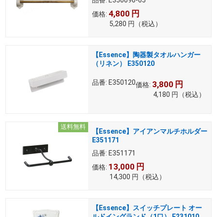
品番:
E350090-65
4,800
円
価格:
5,280
円
（税込）
【Essence】陶器製タオルハンガー
（リネン） E350120
品番:
E350120
3,800
円
価格:
4,180
円
（税込）
送料無料
【Essence】アイアンマルチホルダー
E351171
品番:
E351171
13,000
円
価格:
14,300
円
（税込）
【Essence】スイッチプレート オー
ルドイングランド（1口） E231010