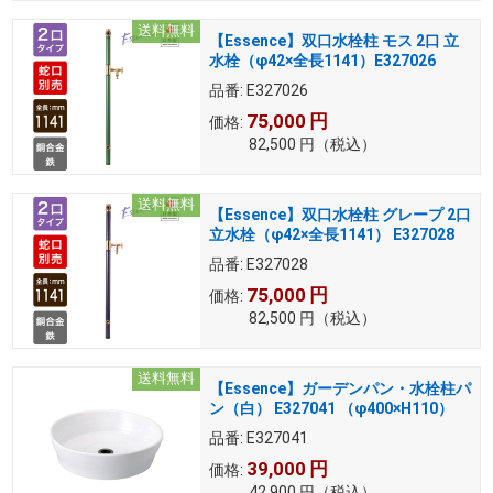
送料無料
【Essence】双口水栓柱 モス 2口 立
水栓（φ42×全長1141）E327026
品番:
E327026
75,000
円
価格:
82,500
円
（税込）
送料無料
【Essence】双口水栓柱 グレープ 2口
立水栓（φ42×全長1141） E327028
品番:
E327028
75,000
円
価格:
82,500
円
（税込）
送料無料
【Essence】ガーデンパン・水栓柱パ
ン（白） E327041 （φ400×H110）
品番:
E327041
39,000
円
価格:
42,900
円
（税込）