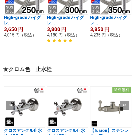
High-grade ハイグ
High-grade ハイグ
High-grade ハイグ
レ...
レ...
レ...
3,650
円
3,800
円
3,850
円
4,015
円
（税込）
4,180
円
（税込）
4,235
円
（税込）
★クロム色 止水栓
送料無料
クロスアングル止水
クロスアングル止水
【fusion】ステンレ