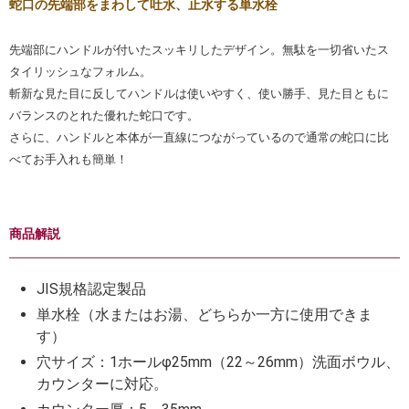
蛇口の先端部をまわして吐水、止水する単水栓
先端部にハンドルが付いたスッキリしたデザイン。無駄を一切省いたス
タイリッシュなフォルム。
斬新な見た目に反してハンドルは使いやすく、使い勝手、見た目ともに
バランスのとれた優れた蛇口です。
さらに、ハンドルと本体が一直線につながっているので通常の蛇口に比
べてお手入れも簡単！
商品解説
JIS規格認定製品
単水栓（水またはお湯、どちらか一方に使用できま
す）
穴サイズ：1ホールφ25mm（22～26mm）洗面ボウル、
カウンターに対応。