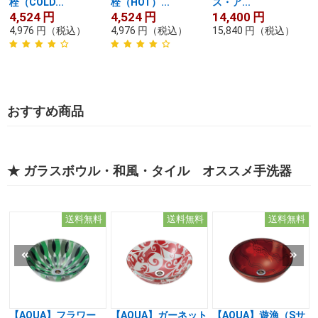
栓（COLD...
栓（HOT）...
ス・ア...
4,524
円
4,524
円
14,400
円
4,976
円
（税込）
4,976
円
（税込）
15,840
円
（税込）
おすすめ商品
★ ガラスボウル・和風・タイル オススメ手洗器
送料無料
送料無料
送料無料
【AQUA】フラワー
【AQUA】ガーネット
【AQUA】遊漁（Sサ