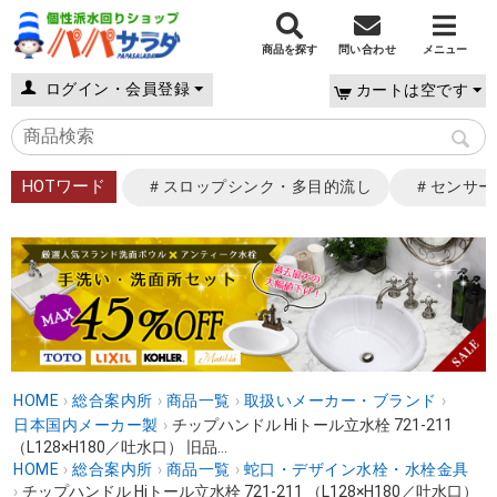
商品を探す
問い合わせ
メニュー
ログイン・会員登録
カートは空です
HOTワード
＃スロップシンク・多目的流し
＃センサー
HOME
›
総合案内所
›
商品一覧
›
取扱いメーカー・ブランド
›
日本国内メーカー製
›
チップハンドル Hiトール立水栓 721-211
（L128×H180／吐水口） 旧品...
HOME
›
総合案内所
›
商品一覧
›
蛇口・デザイン水栓・水栓金具
›
チップハンドル Hiトール立水栓 721-211 （L128×H180／吐水口）