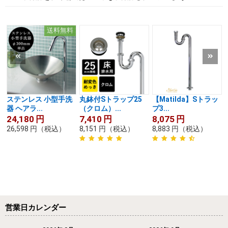
送料無料
ステンレス 小型手洗
丸鉢付Sトラップ25
【Matilda】Sトラッ
器 ヘアラ...
（クロム）...
プ3...
24,180
円
7,410
円
8,075
円
26,598
円
（税込）
8,151
円
（税込）
8,883
円
（税込）
営業日カレンダー