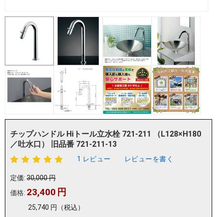
チップハンドル Hiトール立水栓 721-211 （L128×H180
／吐水口） 旧品番 721-211-13
1 レビュー
レビューを書く
定価:
30,000
円
23,400
円
価格:
25,740
円
（税込）