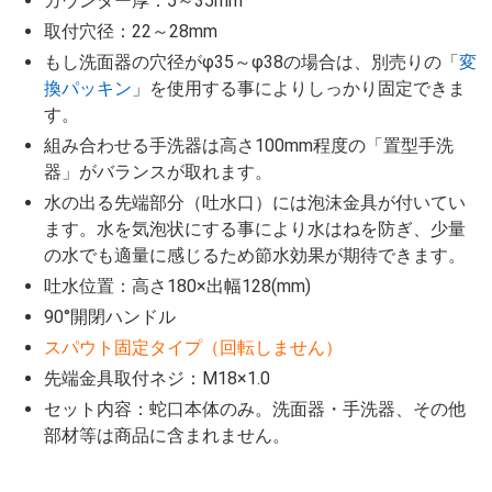
カウンター厚：5～35mm
取付穴径：22～28mm
もし洗面器の穴径がφ35～φ38の場合は、別売りの「
変
換パッキン
」を使用する事によりしっかり固定できま
す。
組み合わせる手洗器は高さ100mm程度の「置型手洗
器」がバランスが取れます。
水の出る先端部分（吐水口）には泡沫金具が付いてい
ます。水を気泡状にする事により水はねを防ぎ、少量
の水でも適量に感じるため節水効果が期待できます。
吐水位置：高さ180×出幅128(mm)
90°開閉ハンドル
スパウト固定タイプ（回転しません）
先端金具取付ネジ：M18×1.0
セット内容：蛇口本体のみ。洗面器・手洗器、その他
部材等は商品に含まれません。