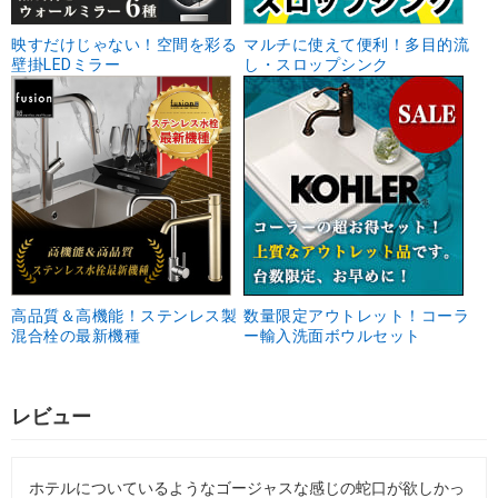
映すだけじゃない！空間を彩る
マルチに使えて便利！多目的流
壁掛LEDミラー
し・スロップシンク
高品質＆高機能！ステンレス製
数量限定アウトレット！コーラ
混合栓の最新機種
ー輸入洗面ボウルセット
レビュー
ホテルについているようなゴージャスな感じの蛇口が欲しかっ