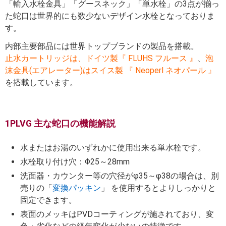
「輸入水栓金具」「グースネック」「単水栓」の3点が揃っ
た蛇口は世界的にも数少ないデザイン水栓となっておりま
す。
内部主要部品には世界トップブランドの製品を搭載。
止水カートリッジは、ドイツ製『 FLUHS フルース 』
、
泡
沫金具(エアレーター)はスイス製 『 Neoperl ネオパール 』
を搭載しています。
1PLVG 主な蛇口の機能解説
水またはお湯のいずれかに使用出来る単水栓です。
水栓取り付け穴：Φ25～28mm
洗面器・カウンター等の穴径がφ35～φ38の場合は、別
売りの「
変換パッキン
」 を使用するとよりしっかりと
固定できます。
表面のメッキはPVDコーティングが施されており、変