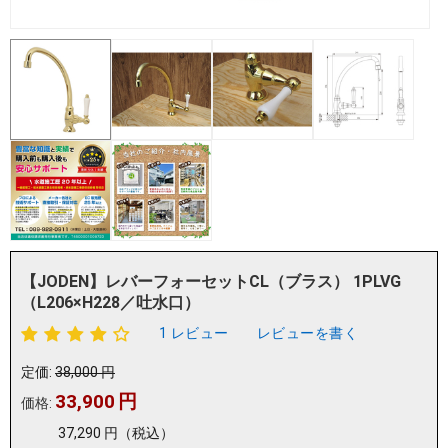
【JODEN】レバーフォーセットCL（ブラス） 1PLVG
（L206×H228／吐水口）
1 レビュー
レビューを書く
定価:
38,000
円
33,900
円
価格:
37,290
円
（税込）