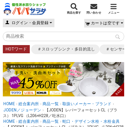
商品を探す
問い合わせ
メニュー
ログイン・会員登録
カートは空です
HOTワード
＃スロップシンク・多目的流し
＃センサー
HOME
›
総合案内所
›
商品一覧
›
取扱いメーカー・ブランド
›
JODEN／ジョーデン
›
【JODEN】レバーフォーセットCL（ブラ
ス） 1PLVG （L206×H228／吐水口）
HOME
›
総合案内所
›
商品一覧
›
蛇口・デザイン水栓・水栓金具
›
【JODEN】レバーフォーセットCL（ブラス） 1PLVG （L206×H228