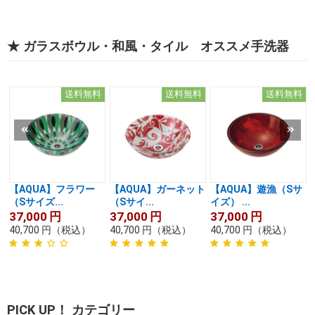
★ ガラスボウル・和風・タイル オススメ手洗器
送料無料
送料無料
送料無料
【AQUA】フラワー
【AQUA】ガーネット
【AQUA】遊漁（Sサ
（Sサイズ...
（Sサイ...
イズ） ...
37,000
円
37,000
円
37,000
円
40,700
円
（税込）
40,700
円
（税込）
40,700
円
（税込）
PICK UP！ カテゴリー