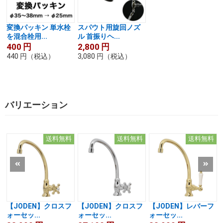
変換パッキン 単水栓
スパウト用旋回ノズ
を混合栓用...
ル 首振りヘ...
400
円
2,800
円
440
円
（税込）
3,080
円
（税込）
バリエーション
送料無料
送料無料
送料無料
【JODEN】クロスフ
【JODEN】クロスフ
【JODEN】レバーフ
ォーセッ...
ォーセッ...
ォーセッ...