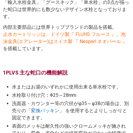
「輸入水栓金具」「グースネック」「単水栓」の3点が揃っ
た蛇口は世界的にも数少ないデザイン水栓となっておりま
す。
内部主要部品には世界トップブランドの製品を搭載。
止水カートリッジは、ドイツ製『 FLUHS フルース 』
、
泡
沫金具(エアレーター)はスイス製 『 Neoperl ネオパール 』
を搭載しています。
1PLVS 主な蛇口の機能解説
水またはお湯のいずれかに使用出来る単水栓です。
水栓取り付け穴：Φ25～28mm
洗面器・カウンター等の穴径がφ35～φ38の場合は、別
売りの「
変換パッキン
」 を使用するとよりしっかりと
固定できます。
表面のメッキは耐久性の強いクロームメッキが施され