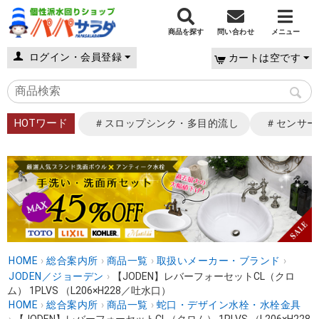
商品を探す
問い合わせ
メニュー
ログイン・会員登録
カートは空です
HOTワード
＃スロップシンク・多目的流し
＃センサー
HOME
›
総合案内所
›
商品一覧
›
取扱いメーカー・ブランド
›
JODEN／ジョーデン
›
【JODEN】レバーフォーセットCL（クロ
ム） 1PLVS （L206×H228／吐水口）
HOME
›
総合案内所
›
商品一覧
›
蛇口・デザイン水栓・水栓金具
›
【JODEN】レバーフォーセットCL（クロム） 1PLVS （L206×H228