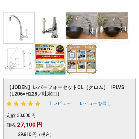
【JODEN】レバーフォーセットCL（クロム） 1PLVS
（L206×H228／吐水口）
1 レビュー
レビューを書く
定価:
30,000
円
27,100
円
価格:
29,810
円
（税込）