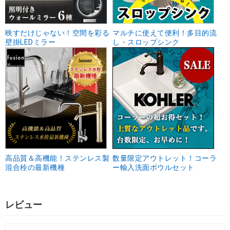
映すだけじゃない！空間を彩る
マルチに使えて便利！多目的流
壁掛LEDミラー
し・スロップシンク
高品質＆高機能！ステンレス製
数量限定アウトレット！コーラ
混合栓の最新機種
ー輸入洗面ボウルセット
レビュー