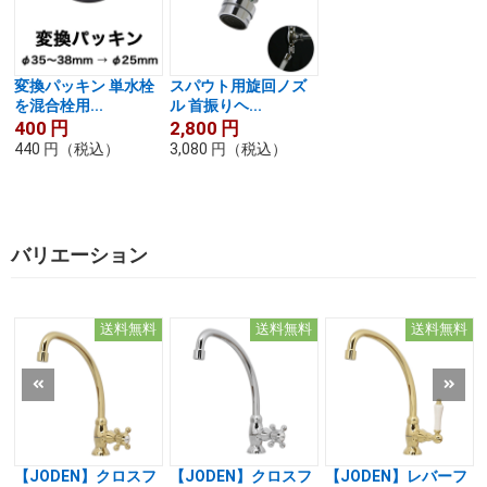
変換パッキン 単水栓
スパウト用旋回ノズ
を混合栓用...
ル 首振りヘ...
400
円
2,800
円
440
円
（税込）
3,080
円
（税込）
バリエーション
送料無料
送料無料
送料無料
【JODEN】クロスフ
【JODEN】クロスフ
【JODEN】レバーフ