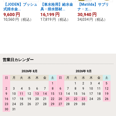
【JODEN】プッシュ
【単水栓用】給水金
【Matilda】サブリ
式排水金...
具・排水部材...
ナ・エ...
9,600
円
16,199
円
30,940
円
10,560
円
（税込）
17,819
円
（税込）
34,034
円
（税込）
営業日カレンダー
2026年 8月
2026年 9月
日
月
火
水
木
金
土
日
月
火
水
木
金
土
1
1
2
3
4
5
2
3
4
5
6
7
8
6
7
8
9
10
11
12
9
10
11
12
13
14
15
13
14
15
16
17
18
19
16
17
18
19
20
21
22
20
21
22
23
24
25
26
23
24
25
26
27
28
29
27
28
29
30
30
31