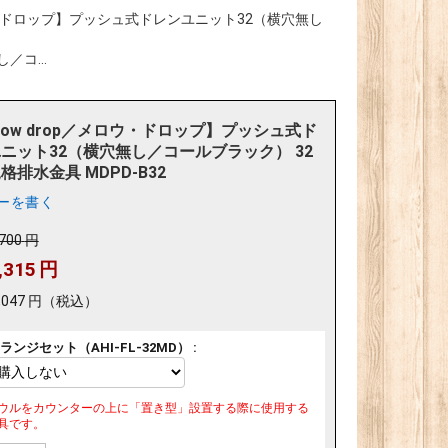
メロウ・ドロップ】プッシュ式ドレンユニット32（横穴無し
／コ...
llow drop／メロウ・ドロップ】プッシュ式ド
ニット32（横穴無し／コールブラック） 32
格排水金具 MDPD-B32
ーを書く
,700
円
,315
円
,047
円
（税込）
ランジセット（AHI-FL-32MD） :
ウルをカウンターの上に「置き型」設置する際に使用する
具です。