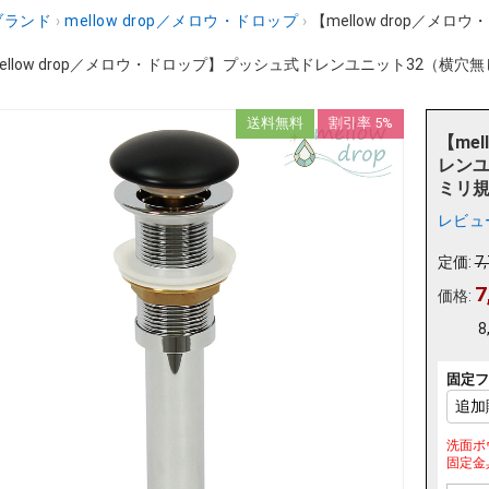
ブランド
›
mellow drop／メロウ・ドロップ
›
【mellow drop／
ellow drop／メロウ・ドロップ】プッシュ式ドレンユニット32（横穴無し
送料無料
割引率 5%
【me
レンユ
ミリ規
レビュ
定価:
7
7
価格:
8
固定フ
洗面ボ
固定金