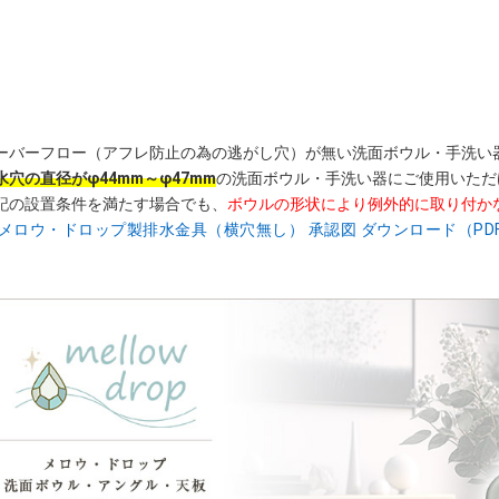
ーバーフロー（アフレ防止の為の逃がし穴）が無い洗面ボウル・手洗い
水穴の直径がφ44mm～φ47mm
の洗面ボウル・手洗い器にご使用いただ
記の設置条件を満たす場合でも、
ボウルの形状により例外的に取り付か
メロウ・ドロップ製排水金具（横穴無し） 承認図 ダウンロード（PD