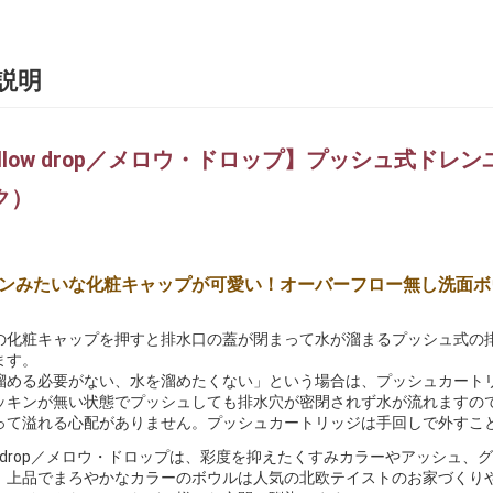
説明
llow drop／メロウ・ドロップ】プッシュ式ドレ
ク）
ンみたいな化粧キャップが可愛い！オーバーフロー無し洗面ボ
の化粧キャップを押すと排水口の蓋が閉まって水が溜まるプッシュ式の
ます。
溜める必要がない、水を溜めたくない」という場合は、プッシュカート
ッキンが無い状態でプッシュしても排水穴が密閉されず水が流れますの
って溢れる心配がありません。プッシュカートリッジは手回しで外すこ
low drop／メロウ・ドロップは、彩度を抑えたくすみカラーやアッシ
。上品でまろやかなカラーのボウルは人気の北欧テイストのお家づくり