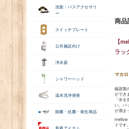
洗面・バスアクセサリ
ー
商品
スイッチプレート
【me
公共施設向け
ラッ
浄水器
マカロ
シャワーヘッド
磁器製
ができ
温水洗浄便座
「水を
い。パ
が溜ま
除菌・抗菌・衛生商品
mel
ドです
新着アイテム