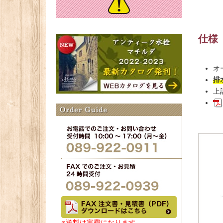
仕様
オ
排
上
※送料は実費になります。