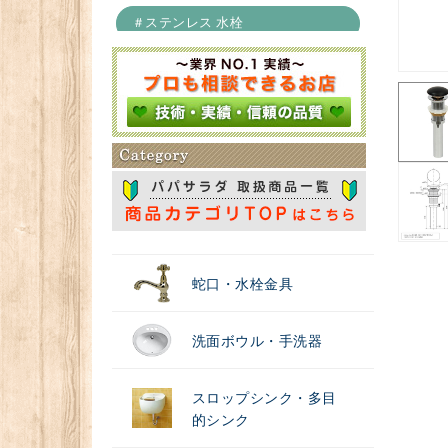
＃ステンレス 水栓
＃浄水器
蛇口・水栓金具
洗面ボウル・手洗器
スロップシンク・多目
的シンク