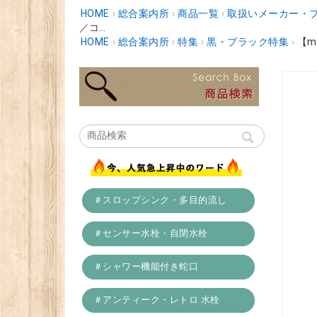
HOME
›
総合案内所
›
商品一覧
›
取扱いメーカー・
／コ...
HOME
›
総合案内所
›
特集
›
黒・ブラック特集
›
【m
＃スロップシンク・多目的流し
＃センサー水栓・自閉水栓
＃シャワー機能付き蛇口
＃アンティーク・レトロ 水栓