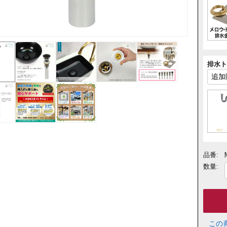
排水ト
品番:
数量:
この