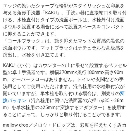
エッジの効いたシャープな輪郭がスタイリッシュな印象を
与える角形手洗器「KAKU」。手洗い器に直接蛇口を取り付
ける、水栓直付けタイプの洗面ボールは、水栓外付け洗面
ボウルを設置する場合に比べて設置スペースをコンパクト
に抑えることができます。
「コールブラック」は、艶を抑えたマットな質感の黒色の
洗面ボウルです。マットブラックはナチュラルな高級感を
演出し、水栓を引き立てます。
KAKU（かく）はカウンターの上に乗せて設置するベッセル
型の卓上手洗器です。横幅370mm×奥行180mm×高さ90m
m、オーバーフローはありません。トイレや玄関などの手
洗用としてご使用いただけます。混合栓用の水栓取付穴が
開いていますが、単水栓を取り付ける場合は、別売りの
変
換パッキン
（混合栓用に開いた洗面器の穴径（φ35～38m
m）を単水栓用のφ25mmに変換するアダプター）を使用す
ることによって、しっかりと取り付けることができます。
mellow drop／メロウ・ドロップは、彩度を抑えたくすみカ