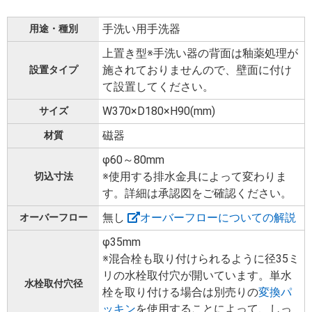
手洗い用手洗器
用途・種別
上置き型※手洗い器の背面は釉薬処理が
施されておりませんので、壁面に付け
設置タイプ
て設置してください。
W370×D180×H90(mm)
サイズ
磁器
材質
φ60～80mm
※使用する排水金具によって変わりま
切込寸法
す。詳細は承認図をご確認ください。
無し
オーバーフローについての解説
オーバーフロー
φ35mm
※混合栓も取り付けられるように径35ミ
リの水栓取付穴が開いています。単水
水栓取付穴径
栓を取り付ける場合は別売りの
変換パ
ッキン
を使用することによって、しっ