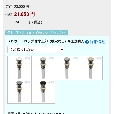
定価:
23,000
円
21,850
円
価格:
24,035
円
（税込）
メロウ・ドロップ 排水上部（横穴なし）を追加購入
:
詳細情報
固定フランジセット（AHI-FL-32MD） :