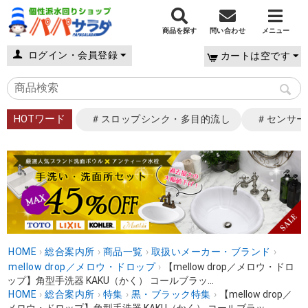
商品を探す
問い合わせ
メニュー
ログイン・会員登録
カートは空です
HOTワード
＃スロップシンク・多目的流し
＃センサー
HOME
›
総合案内所
›
商品一覧
›
取扱いメーカー・ブランド
›
mellow drop／メロウ・ドロップ
›
【mellow drop／メロウ・ドロ
ップ】角型手洗器 KAKU（かく） コールブラッ...
HOME
›
総合案内所
›
特集
›
黒・ブラック特集
›
【mellow drop／
メロウ・ドロップ】角型手洗器 KAKU（かく） コールブラッ...