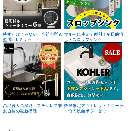
映すだけじゃない！空間を彩る
マルチに使えて便利！多目的流
壁掛LEDミラー
し・スロップシンク
高品質＆高機能！ステンレス製
数量限定アウトレット！コーラ
混合栓の最新機種
ー輸入洗面ボウルセット