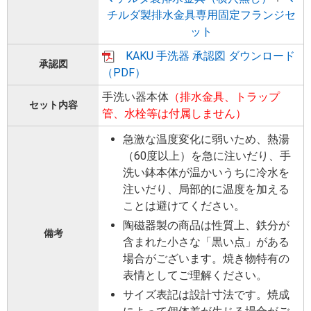
チルダ製排水金具専用固定フランジセ
ット
KAKU 手洗器 承認図 ダウンロード
承認図
（PDF）
手洗い器本体
（排水金具、トラップ
セット内容
管、水栓等は付属しません）
急激な温度変化に弱いため、熱湯
（60度以上）を急に注いだり、手
洗い鉢本体が温かいうちに冷水を
注いだり、局部的に温度を加える
ことは避けてください。
陶磁器製の商品は性質上、鉄分が
備考
含まれた小さな「黒い点」がある
場合がございます。焼き物特有の
表情としてご理解ください。
サイズ表記は設計寸法です。焼成