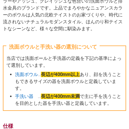
ラーやアッシュ、グレイッシュな色合いの洗面ボウルと排
水金具のブランドです。上品でまろやかなニュアンスカラ
ーのボウルは人気の北欧テイストのお家づくりや、時代に
流されないナチュラルモダンスタイル、ほんのり和テイス
トなシーンなど、様々な空間に馴染みます。
洗面ボウルと手洗い器の選別について
当店では洗面ボールと手洗器の定義を下記の基準によっ
て選別しています。
洗面ボウル
…
長辺が400mm以上
あり、顔を洗うこと
もできるサイズの器を洗面ボウルと定義していま
す。
手洗い器
…
長辺が400mm未満
で主に手を洗うこと
を目的とした器を手洗い器と定義しています。
仕様