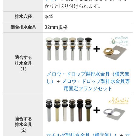
かりと取り付けられます。
φ45
排水穴径
32mm規格
適合排水金具
適合する
排水金具
（1）
メロウ・ドロップ製排水金具（横穴無
し）
＋
メロウ・ドロップ製排水金具専
用固定フランジセット
適合する
排水金具
（2）
マチルダ製排水金具（横穴無し）
＋
マ