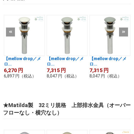
【mellow drop／メ
【mellow drop／メ
【mellow drop／メ
ロ...
ロ...
ロ...
6,270
円
7,315
円
7,315
円
6,897
円
（税込）
8,047
円
（税込）
8,047
円
（税込）
★Matilda製 32ミリ規格 上部排水金具（オーバー
フローなし・横穴なし）