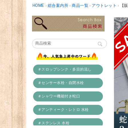
HOME
›
総合案内所
›
商品一覧
›
アウトレット
›
【販
＃スロップシンク・多目的流し
＃センサー水栓・自閉水栓
＃シャワー機能付き蛇口
＃アンティーク・レトロ 水栓
＃ステンレス 水栓