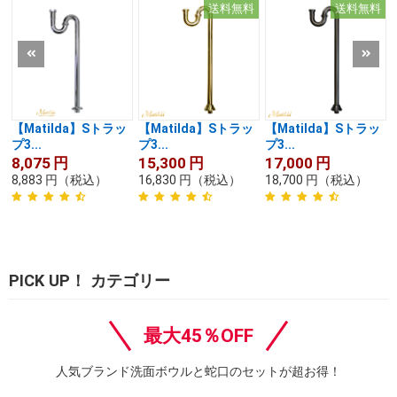
送料無料
送料無料
【Matilda】Sトラッ
【Matilda】Sトラッ
【Matilda】Sトラッ
プ3...
プ3...
プ3...
8,075
円
15,300
円
17,000
円
8,883
円
（税込）
16,830
円
（税込）
18,700
円
（税込）
PICK UP！ カテゴリー
最大45％OFF
人気ブランド洗面ボウルと蛇口のセットが超お得！