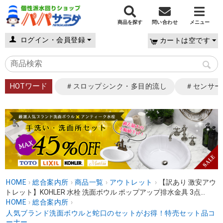
商品を探す
問い合わせ
メニュー
ログイン・会員登録
カートは空です
HOTワード
＃スロップシンク・多目的流し
＃センサー
HOME
›
総合案内所
›
商品一覧
›
アウトレット
›
【訳あり 激安アウ
トレット】KOHLER 水栓 洗面ボウル ポップアップ排水金具 3点...
HOME
›
総合案内所
›
人気ブランド洗面ボウルと蛇口のセットがお得！特売セット品コ
ーナー