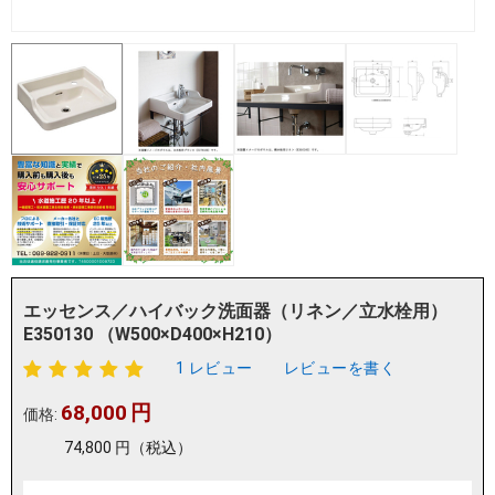
エッセンス／ハイバック洗面器（リネン／立水栓用）
E350130 （W500×D400×H210）
1 レビュー
レビューを書く
68,000
円
価格:
74,800
円
（税込）