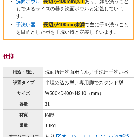
洗面ボウル
…
長辺が400mm以上
あり、顔を洗うこと
もできるサイズの器を洗面ボウルと定義していま
す。
手洗い器
…
長辺が400mm未満
で主に手を洗うこと
を目的とした器を手洗い器と定義しています。
仕様
洗面所用洗面ボウル／手洗用手洗い器
用途・種別
半埋め込み型／専用脚でスタンド型
設置タイプ
W500×D400×H210（mm）
サイズ
3L
容量
陶器
材質
11kg
重量
あり
オーバーフローについての解説
オーバーフロー