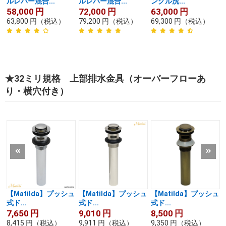
ルレバー混合...
ルレバー混合...
ングル洗...
58,000
円
72,000
円
63,000
円
63,800
円
（税込）
79,200
円
（税込）
69,300
円
（税込）
★32ミリ規格 上部排水金具（オーバーフローあ
り・横穴付き）
【Matilda】プッシュ
【Matilda】プッシュ
【Matilda】プッシュ
式ド...
式ド...
式ド...
7,650
円
9,010
円
8,500
円
8,415
円
（税込）
9,911
円
（税込）
9,350
円
（税込）