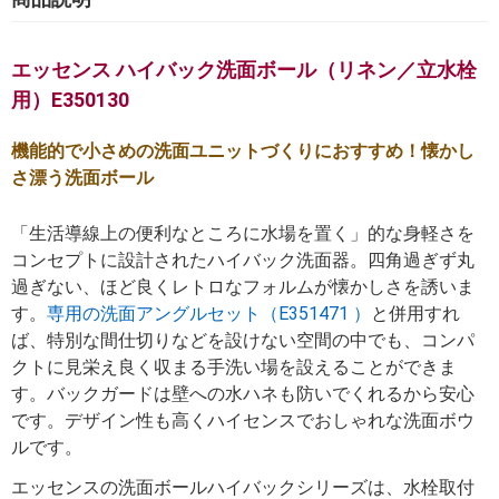
エッセンス ハイバック洗面ボール（リネン／立水栓
用）E350130
機能的で小さめの洗面ユニットづくりにおすすめ！懐かし
さ漂う洗面ボール
「生活導線上の便利なところに水場を置く」的な身軽さを
コンセプトに設計されたハイバック洗面器。四角過ぎず丸
過ぎない、ほど良くレトロなフォルムが懐かしさを誘いま
す。
専用の洗面アングルセット（E351471 ）
と併用すれ
ば、特別な間仕切りなどを設けない空間の中でも、コンパ
クトに見栄え良く収まる手洗い場を設えることができま
す。バックガードは壁への水ハネも防いでくれるから安心
です。デザイン性も高くハイセンスでおしゃれな洗面ボウ
ルです。
エッセンスの洗面ボールハイバックシリーズは、水栓取付