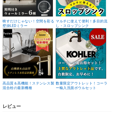
映すだけじゃない！空間を彩る
マルチに使えて便利！多目的流
壁掛LEDミラー
し・スロップシンク
高品質＆高機能！ステンレス製
数量限定アウトレット！コーラ
混合栓の最新機種
ー輸入洗面ボウルセット
レビュー