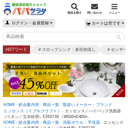
商品を探す
問い合わせ
メニュー
ログイン・会員登録
カートは空です
HOTワード
＃スロップシンク・多目的流し
＃センサー
HOME
›
総合案内所
›
商品一覧
›
取扱いメーカー・ブランド
›
エッセンス（イブキクラフト）
›
エッセンス／ハイバック洗面器
（リネン／立水栓用）E350130 （W500×D400×...
HOME
›
総合案内所
›
商品一覧
›
洗面ボウル・手洗器
›
エッセンス
／ハイバック洗面器（リネン／立水栓用）E350130