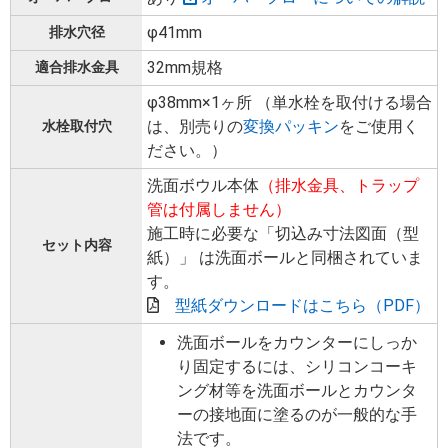
φ41mm
排水穴径
32mm規格
適合排水金具
φ38mm×1ヶ所 （単水栓を取付ける場合
は、別売りの
変換パッキン
をご使用く
水栓取付穴
ださい。）
洗面ボウル本体
（排水金具、トラップ
管は付属しません）
施工時に必要な「切込み寸法図面（型
セット内容
紙）」 は洗面ボールと同梱されていま
す。
型紙ダウンロードはこちら（PDF）
洗面ボールをカウンターにしっか
り固定するには、シリコンコーキ
ング材等を洗面ボールとカウンタ
ーの接地面に塗るのが一般的な手
法です。