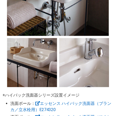
※ハイバック洗面器シリーズ設置イメージ
洗面ボール：
エッセンス ハイバック洗面器（ブラン
カ／立水栓用）E274320