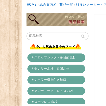
HOME
›
総合案内所
›
商品一覧
›
取扱いメーカー・
＃スロップシンク・多目的流し
＃センサー水栓・自閉水栓
＃シャワー機能付き蛇口
＃アンティーク・レトロ 水栓
＃ステンレス 水栓