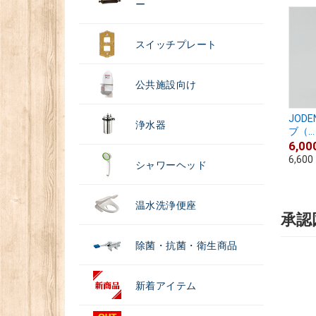
ー
スイッチプレート
公共施設向け
JOD
浄水器
ブ（...
6,00
6,600
シャワーヘッド
温水洗浄便座
承認
除菌・抗菌・衛生商品
新着アイテム