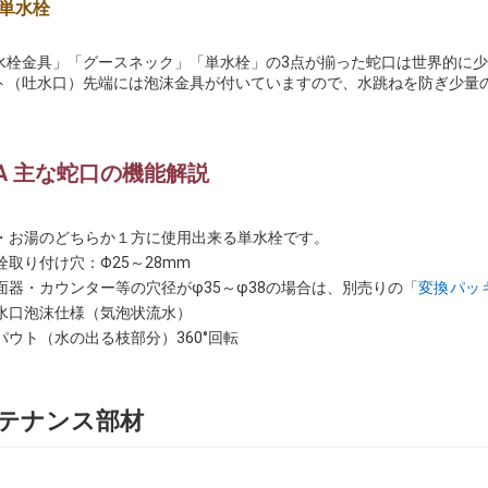
単水栓
水栓金具」「グースネック」「単水栓」の3点が揃った蛇口は世界的に
ト（吐水口）先端には泡沫金具が付いていますので、水跳ねを防ぎ少量
VA 主な蛇口の機能解説
・お湯のどちらか１方に使用出来る単水栓です。
栓取り付け穴：Φ25～28mm
面器・カウンター等の穴径がφ35～φ38の場合は、別売りの「
変換パッ
水口泡沫仕様（気泡状流水）
パウト（水の出る枝部分）360°回転
テナンス部材