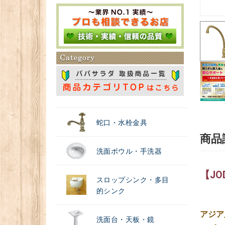
＃浄水器
蛇口・水栓金具
商品
洗面ボウル・手洗器
【J
スロップシンク・多目
的シンク
アジア
洗面台・天板・鏡