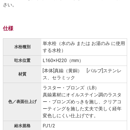
さい。
仕様
単水栓（水のみ または お湯のみ に使用
水栓種別
する水栓）
L160×H220（mm）
吐水位置
[本体]真鍮（黄銅） [バルブ]ステンレ
材質
ス、セラミック
ラスター・ブロンズ（LB）
真鍮素材にオイルステイン調のラスタ
ー・ブロンズめっきを施し、クリアコ
色／表面仕上げ
ーティングを施した丈夫で美しく経年
変色しにくい仕上げです。
PJ1/2
給水規格