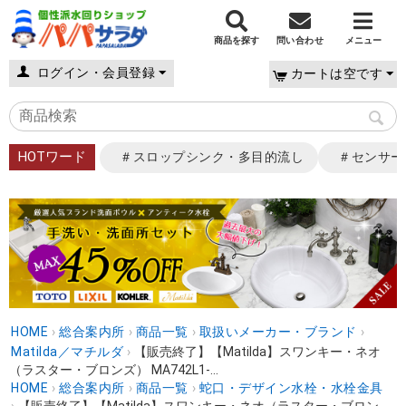
商品を探す
問い合わせ
メニュー
ログイン・会員登録
カートは空です
HOTワード
＃スロップシンク・多目的流し
＃センサー
HOME
›
総合案内所
›
商品一覧
›
取扱いメーカー・ブランド
›
Matilda／マチルダ
›
【販売終了】【Matilda】スワンキー・ネオ
（ラスター・ブロンズ） MA742L1-...
HOME
›
総合案内所
›
商品一覧
›
蛇口・デザイン水栓・水栓金具
›
【販売終了】【Matilda】スワンキー・ネオ（ラスター・ブロン