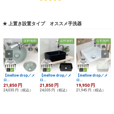
★ 上置き設置タイプ オススメ手洗器
送料無料
送料無料
送料無料
【mellow drop／メ
【mellow drop／メ
【mellow drop／メ
ロ...
ロ...
ロ...
21,850
円
21,850
円
19,950
円
24,035
円
（税込）
24,035
円
（税込）
21,945
円
（税込）