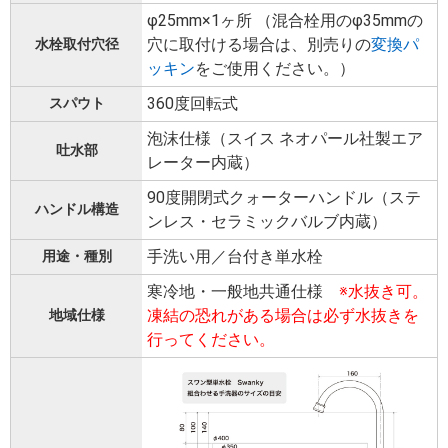
φ25mm×1ヶ所 （混合栓用のφ35mmの
穴に取付ける場合は、別売りの
変換パ
水栓取付穴径
ッキン
をご使用ください。）
360度回転式
スパウト
泡沫仕様（スイス ネオパール社製エア
吐水部
レーター内蔵）
90度開閉式クォーターハンドル（ステ
ハンドル構造
ンレス・セラミックバルブ内蔵）
手洗い用／台付き単水栓
用途・種別
寒冷地・一般地共通仕様
※水抜き可。
凍結の恐れがある場合は必ず水抜きを
地域仕様
行ってください。