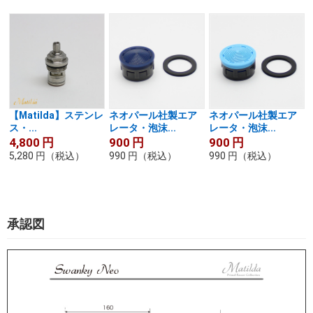
【Matilda】ステンレ
ネオパール社製エア
ネオパール社製エア
ス・...
レータ・泡沫...
レータ・泡沫...
4,800
円
900
円
900
円
5,280
円
（税込）
990
円
（税込）
990
円
（税込）
承認図