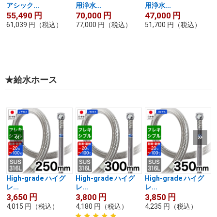
アシック...
用浄水...
用浄水...
R
55,490
円
70,000
円
47,000
円
61,039
円
（税込）
77,000
円
（税込）
51,700
円
（税込）
★給水ホース
High-grade ハイグ
High-grade ハイグ
High-grade ハイグ
レ...
レ...
レ...
3,650
円
3,800
円
3,850
円
4,015
円
（税込）
4,180
円
（税込）
4,235
円
（税込）