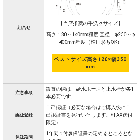
【当店推奨の手洗器サイズ】
組合せ
高さ：80～140mm程度 直径：φ250～φ
400mm程度（楕円形もOK）
ベストサイズ高さ120×幅350
mm
設置の際は、給水ホースと止水栓が各1
注意事項
本必要です。
自己認証（必要な場合はご購入後に自
己認証書を発行いたします。※FAX送付
認証登録
限定）
1年間 ※付属保証書の定めるところとな
保証期間