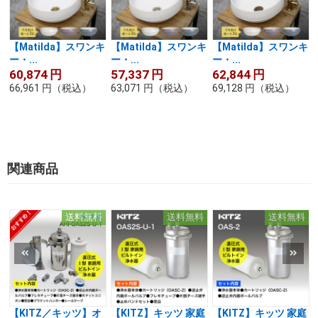
【Matilda】スワンキ
【Matilda】スワンキ
【Matilda】スワンキ
ー・...
ー・...
ー・...
60,874
円
57,337
円
62,844
円
66,961
円
（税込）
63,071
円
（税込）
69,128
円
（税込）
関連商品
送料無料
送料無料
送料無料
【KITZ／キッツ】オ
【KITZ】キッツ 家庭
【KITZ】キッツ 家庭