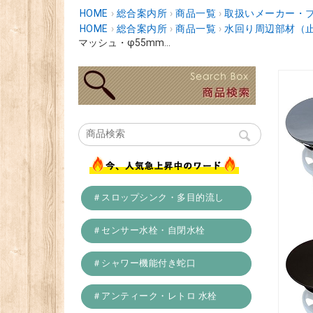
HOME
›
総合案内所
›
商品一覧
›
取扱いメーカー・
HOME
›
総合案内所
›
商品一覧
›
水回り周辺部材（
マッシュ・φ55mm...
＃スロップシンク・多目的流し
＃センサー水栓・自閉水栓
＃シャワー機能付き蛇口
＃アンティーク・レトロ 水栓