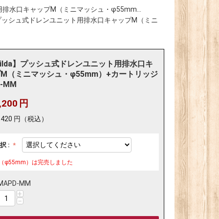
用排水口キャップM（ミニマッシュ・φ55mm...
a】プッシュ式ドレンユニット用排水口キャップM（ミニ
tilda】プッシュ式ドレンユニット用排水口キ
M（ミニマッシュ・φ55mm）+カートリッジ
-MM
,200
円
,420
円
（税込）
択 :
（φ55mm）は完売しました
MAPD-MM
+
−