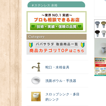
＃ステンレス 水栓
＃浄水器
蛇口・水栓金具
洗面ボウル・手洗器
スロップシンク・多目
的シンク