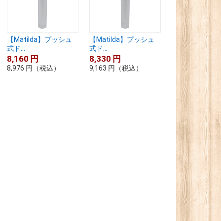
【Matilda】プッシュ
【Matilda】プッシュ
【Matilda】
式ド...
式ド...
式ド...
8,160
円
8,330
円
9,690
円
8,976
円
（税込）
9,163
円
（税込）
10,659
円
（税