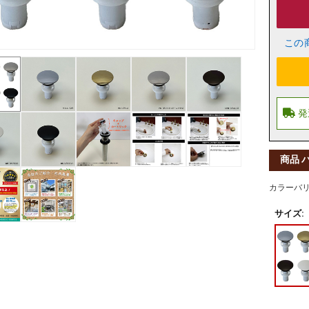
この
商品 
カラーバ
サイズ: