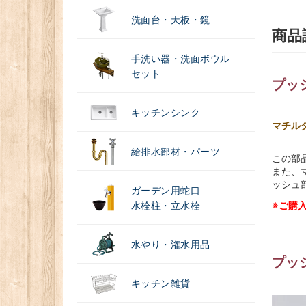
洗面台・天板・鏡
商品
手洗い器・洗面ボウル
セット
プッ
キッチンシンク
マチル
給排水部材・パーツ
この部
また、
ッシュ
ガーデン用蛇口
水栓柱・立水栓
※ご購
水やり・潅水用品
プッ
キッチン雑貨