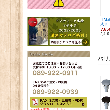
【Ma
式ド...
7,65
8,415
バリ
※送料は実費になります。