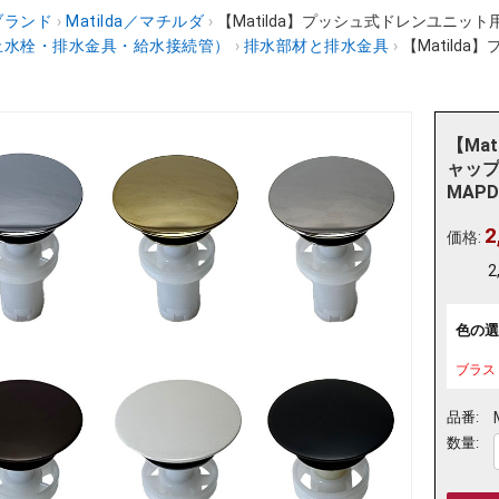
ブランド
›
Matilda／マチルダ
›
【Matilda】プッシュ式ドレンユニット
止水栓・排水金具・給水接続管）
›
排水部材と排水金具
›
【Matild
【Ma
ャップ
MAPD
2
価格:
2
色の選
ブラス
品番:
数量: