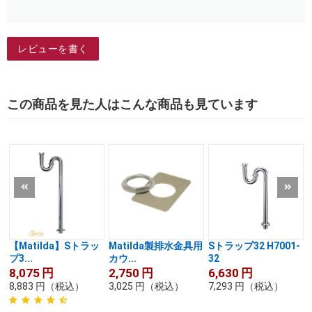
レビューを書く
この商品を見た人はこんな商品も見ています
【Matilda】Sトラッ
Matilda製排水金具用
Sトラップ32 H7001-
プ3...
カウ...
32
8,075
円
2,750
円
6,630
円
8,883
円
（税込）
3,025
円
（税込）
7,293
円
（税込）