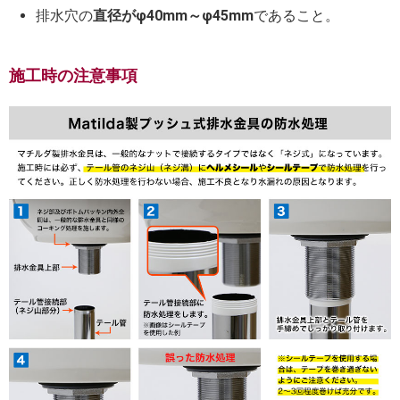
排水穴の
直径がφ40mm～φ45mm
であること。
施工時の注意事項