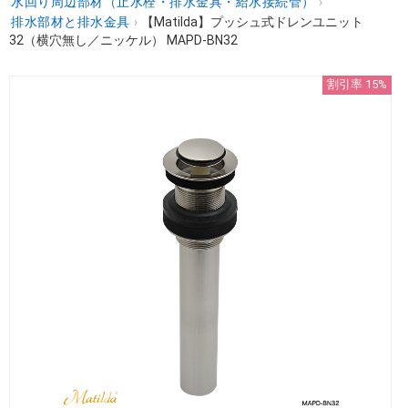
水回り周辺部材（止水栓・排水金具・給水接続管）
›
排水部材と排水金具
›
【Matilda】プッシュ式ドレンユニット
32（横穴無し／ニッケル） MAPD-BN32
割引率 15%