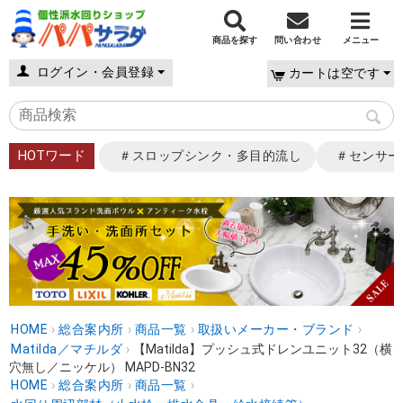
商品を探す
問い合わせ
メニュー
ログイン・会員登録
カートは空です
HOTワード
＃スロップシンク・多目的流し
＃センサー
HOME
›
総合案内所
›
商品一覧
›
取扱いメーカー・ブランド
›
Matilda／マチルダ
›
【Matilda】プッシュ式ドレンユニット32（横
穴無し／ニッケル） MAPD-BN32
HOME
›
総合案内所
›
商品一覧
›