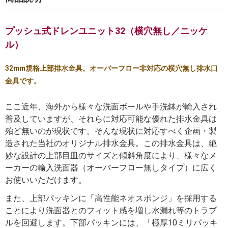
プッシュ式ドレンユニット32（横穴無し／ニッケ
ル）
32mm規格上部排水金具。オーバーフロー非対応の横穴無し排水口
金具です。
ここ近年、海外から様々な洗面ボールや手洗鉢が輸入され
普及していますが、それらに対応可能な優れた排水金具は
殆ど無いのが現状です。そんな現状に対応すべく企画・製
造された当社のオリジナル排水金具。この排水金具は、絶
妙な設計の上部目皿のサイズと傾斜角度により、様々なメ
ーカーの輸入洗面器（オーバーフロー無しタイプ）に広く
お使いいただけます。
また、上部パッキンに「高性能ネオスポンジ」を採用する
ことにより洗面器とのフィット感を増し水漏れ等のトラブ
ルを回避します。下部パッキンには、「極厚10ミリパッキ