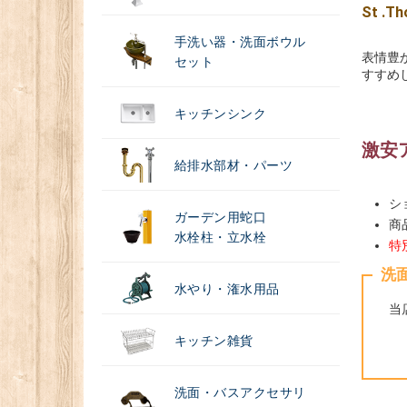
St 
手洗い器・洗面ボウル
表情豊
セット
すすめ
キッチンシンク
激安
給排水部材・パーツ
シ
ガーデン用蛇口
商
水栓柱・立水栓
特
洗
水やり・潅水用品
当
キッチン雑貨
洗面・バスアクセサリ