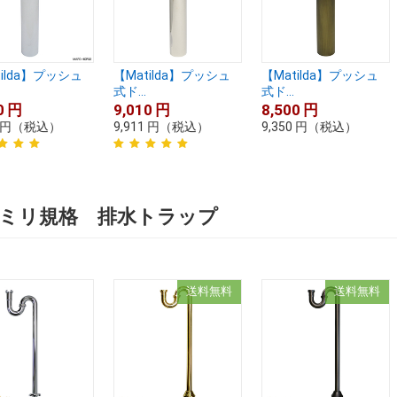
tilda】プッシュ
【Matilda】プッシュ
【Matilda】プッシュ
式ド...
式ド...
0
円
9,010
円
8,500
円
円
（税込）
9,911
円
（税込）
9,350
円
（税込）
2ミリ規格 排水トラップ
送料無料
送料無料