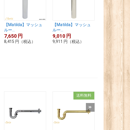
【Matilda】マッシュ
【Matilda】マッシュ
【Matilda】
ルー...
ルー...
ルー...
7,650
円
9,010
円
9,010
円
8,415
円
（税込）
9,911
円
（税込）
9,911
円
（税込
送料無料
送