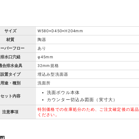
サイズ
W580×D450×H204mm
材質
陶器
オーバーフロー
あり
排水口穴経
φ45mm
適合排水金具
32mm規格
設置タイプ
埋込み型洗面器
用途・種別
洗面所
洗面ボウル本体
セット内容
カウンター切込み図面（実寸大）
特別価格での在庫処分のため、ご注文確定後の返
注意事項
ください。