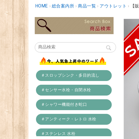
HOME
›
総合案内所
›
商品一覧
›
アウトレット
›
【販売
＃スロップシンク・多目的流し
＃センサー水栓・自閉水栓
＃シャワー機能付き蛇口
＃アンティーク・レトロ 水栓
＃ステンレス 水栓