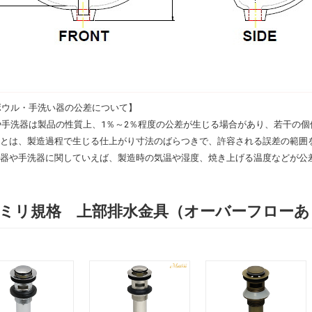
ボウル・手洗い器の公差について】
や手洗器は製品の性質上、1％～2％程度の公差が生じる場合があり、若干の個
差とは、製造過程で生じる仕上がり寸法のばらつきで、許容される誤差の範囲
面器や手洗器に関していえば、製造時の気温や湿度、焼き上げる温度などが公
2ミリ規格 上部排水金具（オーバーフロー