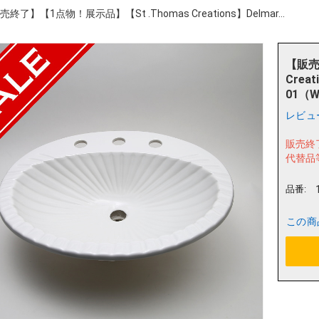
終了】【1点物！展示品】【St .Thomas Creations】Delmar...
【販売
Crea
01（W
レビュ
販売終
代替品
品番:
この商