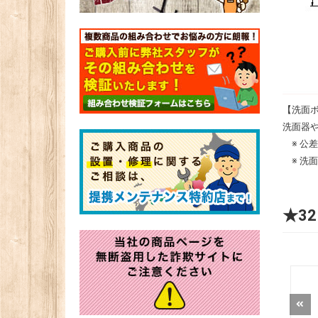
【洗面
洗面器
※ 公
※ 洗
★3