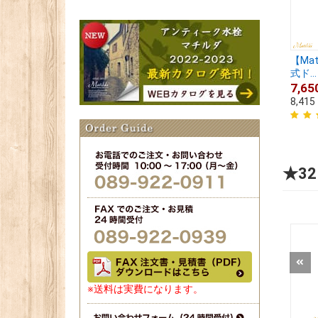
【Ma
式ド...
7,65
8,415
★3
※送料は実費になります。