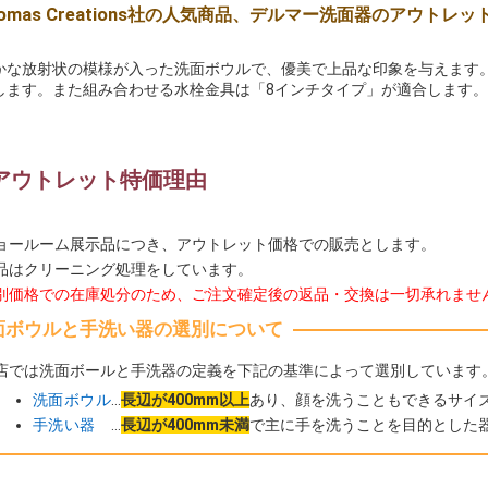
.Thomas Creations社の人気商品、デルマー洗面器のアウトレ
かな放射状の模様が入った洗面ボウルで、優美で上品な印象を与えます
します。また組み合わせる水栓金具は「8インチタイプ」が適合します。
アウトレット特価理由
ョールーム展示品につき、アウトレット価格での販売とします。
品はクリーニング処理をしています。
別価格での在庫処分のため、ご注文確定後の返品・交換は一切承れませ
面ボウルと手洗い器の選別について
店では洗面ボールと手洗器の定義を下記の基準によって選別しています
洗面ボウル
…
長辺が400mm以上
あり、顔を洗うこともできるサイ
手洗い器
…
長辺が400mm未満
で主に手を洗うことを目的とした