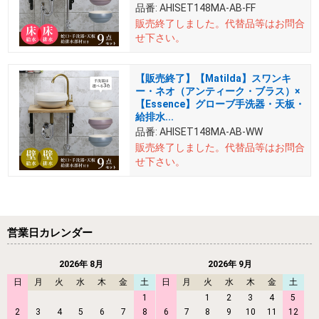
品番:
AHISET148MA-AB-FF
販売終了しました。
代替品等はお問合
せ下さい。
【販売終了】【Matilda】スワンキ
ー・ネオ（アンティーク・ブラス）×
【Essence】グローブ手洗器・天板・
給排水...
品番:
AHISET148MA-AB-WW
販売終了しました。
代替品等はお問合
せ下さい。
営業日カレンダー
2026年 8月
2026年 9月
日
月
火
水
木
金
土
日
月
火
水
木
金
土
1
1
2
3
4
5
2
3
4
5
6
7
8
6
7
8
9
10
11
12