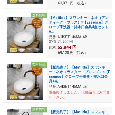
63,071
円
（税込）
送料無料
【Matilda】スワンキー・ネオ（アン
ティーク・ブラス）×【Essence】グ
ローブ手洗器・排水口金具4点セット
A...
品番:
AHISET146MA-AB
定価:
72,900
円
62,844
円
価格:
69,128
円
（税込）
送料無料
【販売終了】【Matilda】スワンキ
ー・ネオ（ラスター・ブロンズ）×【E
ssence】グローブ手洗器・排水口金
具4点...
品番:
AHISET145MA-LB
販売終了しました。
代替品等はお問合
せ下さい。
送料無料
【販売終了】【Matilda】スワンキ