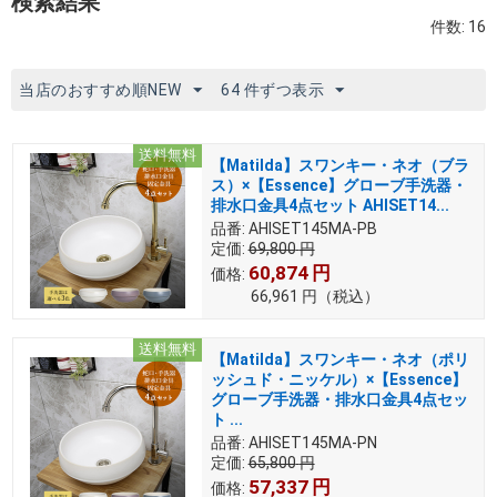
検索結果
件数: 16
当店のおすすめ順NEW
64 件ずつ表示
送料無料
【Matilda】スワンキー・ネオ（ブラ
ス）×【Essence】グローブ手洗器・
排水口金具4点セット AHISET14...
品番:
AHISET145MA-PB
定価:
69,800
円
60,874
円
価格:
66,961
円
（税込）
送料無料
【Matilda】スワンキー・ネオ（ポリ
ッシュド・ニッケル）×【Essence】
グローブ手洗器・排水口金具4点セッ
ト ...
品番:
AHISET145MA-PN
定価:
65,800
円
57,337
円
価格: