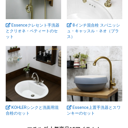
Essenceクレセント手洗器
8インチ混合栓 スパニッシ
とクリオネ・ペティートのセ
ュ・キャッスル・ネオ（ブラ
ット
ス）
【オフィシャルサイトのご案内】
マチルダ公式サイトでは製品情報、承認図PDF等を掲
KOHLERシンクと洗面用混
Essence上置手洗器とスワ
載しています。
合栓のセット
ンキーのセット
https://www.matilda-faucet.com/