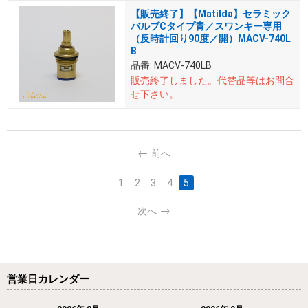
【販売終了】【Matilda】セラミック
バルブCタイプ青／スワンキー専用
（反時計回り90度／開）MACV-740L
B
品番:
MACV-740LB
販売終了しました。
代替品等はお問合
せ下さい。
前へ
1
2
3
4
5
次へ
営業日カレンダー