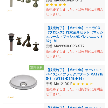
品番:
MA999C8-BN-ST2
販売終了しました。
代替品等はお問合
せ下さい。
【販売終了】【Matilda】ニコラCC
（ブロンズ）排水金具セット（マッシ
ュルーム・プッシュ式ドレンユニット
32） M...
品番:
MA999C8-ORB-ST2
販売終了しました。
代替品等はお問合
せ下さい。
送料無料
【販売終了】【Matilda】オーバル・
ベイスン／ブラックパターン MA121B
S-B （W335×D245×H86）
品番:
MA121BS-B
販売終了しました。
代替品等はお問合
せ下さい。
【販売終了】【Matilda】オーバル・