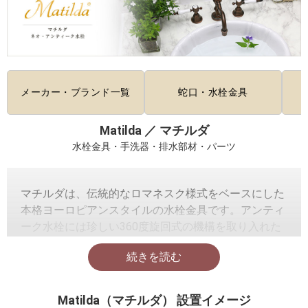
メーカー・ブランド一覧
蛇口・水栓金具
Matilda ／ マチルダ
水栓金具・手洗器・排水部材・パーツ
マチルダは、伝統的なロマネスク様式をベースにした
本格ヨーロピアンスタイルの水栓金具です。アンティ
ーク水栓には珍しい360度旋回式の機構を取り入れた
海外仕様のダイナミックなロングスパウト（吐水部
分）は、大型洗面器をフルに活用できる機能的にも優
れた使い易い蛇口です。また、日本の水道規格に準拠
して改良設計されており、日本製パーツを随所に取り
Matilda（マチルダ） 設置イメージ