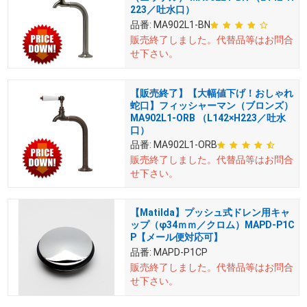
223／吐水口）
品番:
MA902L1-BN
販売終了しました。
代替品等はお問合
せ下さい。
【販売終了】【大幅値下げ！おしゃれ
蛇口】フィッシャーマン（ブロンズ）
MA902L1-ORB （L142×H223／吐水
口）
品番:
MA902L1-ORB
販売終了しました。
代替品等はお問合
せ下さい。
【Matilda】プッシュ式ドレン用キャ
ップ（φ34ｍｍ／クロム）MAPD-P1C
P【メール便対応可】
品番:
MAPD-P1CP
販売終了しました。
代替品等はお問合
せ下さい。