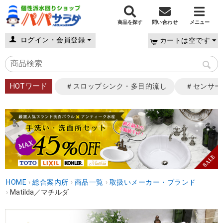
商品を探す
問い合わせ
メニュー
ログイン・会員登録
カートは空です
HOTワード
＃スロップシンク・多目的流し
＃センサー
HOME
›
総合案内所
›
商品一覧
›
取扱いメーカー・ブランド
›
Matilda／マチルダ