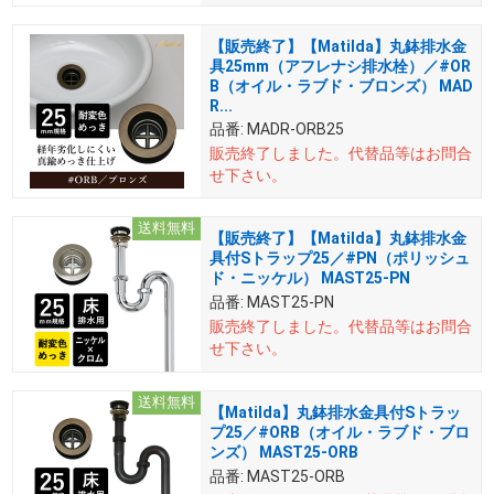
【販売終了】【Matilda】丸鉢排水金
具25mm（アフレナシ排水栓）／#OR
B（オイル・ラブド・ブロンズ） MAD
R...
品番:
MADR-ORB25
販売終了しました。
代替品等はお問合
せ下さい。
送料無料
【販売終了】【Matilda】丸鉢排水金
具付Sトラップ25／#PN（ポリッシュ
ド・ニッケル） MAST25-PN
品番:
MAST25-PN
販売終了しました。
代替品等はお問合
せ下さい。
送料無料
【Matilda】丸鉢排水金具付Sトラッ
プ25／#ORB（オイル・ラブド・ブロ
ンズ） MAST25-ORB
品番:
MAST25-ORB