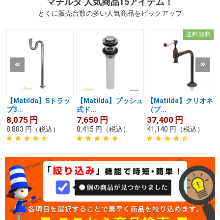
マチルダ 人気商品15アイテム！
とくに販売台数の多い人気商品をピックアップ
送料無料
【Matilda】Sトラッ
【Matilda】プッシュ
【Matilda】クリオネ
プ3...
式ド...
（ブ...
8,075
円
7,650
円
37,400
円
8,883
円
（税込）
8,415
円
（税込）
41,140
円
（税込）