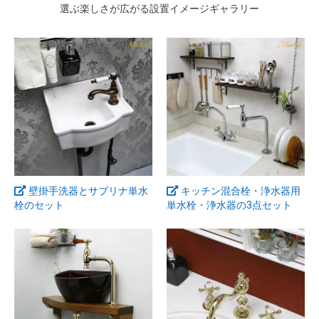
入れているため耐久性と汎用性に優れ、日本の水道環
選ぶ楽しさが広がる設置イメージギャラリー
境に適した仕様となっています。
マチルダは、ヨーロピアン・デザインの伝統的フォル
ムをベースにしたデザイン性と、日本製パーツの信頼
性を併せ持つ今までにないタイプのネオ・クラシック
水栓金具です。
日本製の質の良い陶器をベースにしたオリジナルデザ
インの小型手洗器や汎用性の高い排水金具なども取り
扱っています。
壁掛手洗器とサブリナ単水
キッチン混合栓・浄水器用
メンテナンスパーツも常備ご用意していますので、万
栓のセット
単水栓・浄水器
の3点セット
が一トラブルが起きたときにも即日での対応が可能
で、バックアップ保証体制も大変重要視しています。
下記ページでマチルダの特長やこだわりをより詳しく
ご紹介していますので、ぜひご覧下さい。