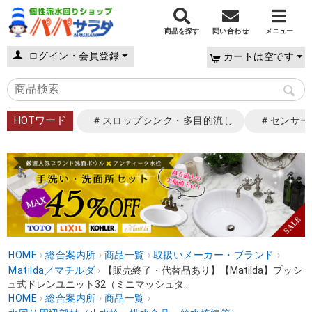
商品を探す
問い合わせ
メニュー
ログイン・会員登録
カートは空です
HOTワード
＃スロップシンク・多目的流し
＃センサー
HOME
›
総合案内所
›
商品一覧
›
取扱いメーカー・ブランド
›
Matilda／マチルダ
›
【販売終了・代替品あり】【Matilda】プッシ
ュ式ドレンユニット32（ミニマッシュタ...
HOME
›
総合案内所
›
商品一覧
›