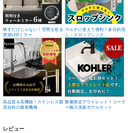
映すだけじゃない！空間を彩る
マルチに使えて便利！多目的流
壁掛LEDミラー
し・スロップシンク
高品質＆高機能！ステンレス製
数量限定アウトレット！コーラ
混合栓の最新機種
ー輸入洗面ボウルセット
レビュー