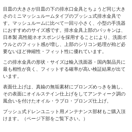
目皿の大きさが目皿の下の排水口金具とちょうど同じ大き
さのミニマッシュルームタイプのプッシュ式排水金具で
す。マッシュルームに比べて一回り小さく、小型の手洗器
におすすめのサイズ感です。排水金具上部のパッキンは、
日本製 高性能ネオスポンジを採用することにより、洗面ボ
ウルとのフィット感が増し、上部のシリコン処理が殆ど必
要ないほど伸縮性・フィット性に優れています。
この排水金具の形状・サイズは輸入洗面器・国内製品共に
最も相性が良く、フィットする確率が高い検証結果が出て
います。
表面仕上げは、真鍮の無垢素材にブロンズめっきを施し、
その表面にオイルステイン仕上げをしてアンティーク調の
風合いを付けたオイル・ラブロ・ブロンズ仕上げ。
プッシュ式ドレンユニット用メンテナンス部材もご購入頂
けます。（ページ下部をご覧下さい。）