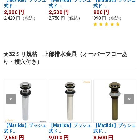
【Matilda】プッシュ
【Matilda】プッシュ
【Matilda】プッシュ
式ド...
式ド...
式ド...
2,200
円
2,500
円
900
円
2,420
円
（税込）
2,750
円
（税込）
990
円
（税込）
★32ミリ規格 上部排水金具（オーバーフローあ
り・横穴付き）
【Matilda】プッシュ
【Matilda】プッシュ
【Matilda】プッシュ
式ド...
式ド...
式ド...
7,650
円
9,010
円
8,500
円