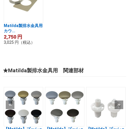
Matilda製排水金具用
カウ...
2,750
円
3,025
円
（税込）
★Matilda製排水金具用 関連部材