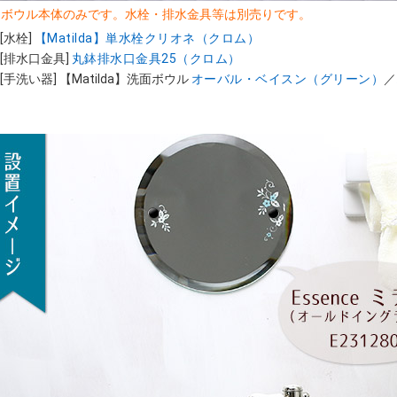
はボウル本体のみです。水栓・排水金具等は別売りです。
[水栓]
【Matilda】単水栓クリオネ（クロム）
[排水口金具]
丸鉢排水口金具25（クロム）
[手洗い器] 【Matilda】洗面ボウル
オーバル・ベイスン（グリーン）
／