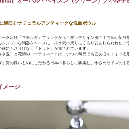
atilda】オーバル・ベイスン（グリーン）／小型手
に馴染むナチュラルアンティークな洗面ボウル
ィーク水栓「マチルダ」ブランドから可愛いデザイン洗面ボウルが新登
のシンプルな陶器をベースに、排水穴の周りにくるりとあしらわれたフ
の縁にもさりげなく「ドット」が施されています。
（水玉）と花柄のコーディネートは、いつの時代でも乙女心をくすぐる
ぎず質の良いものにこだわる日本の暮らしに馴染む、小さめサイズの手
イメージ