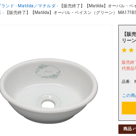
ブランド
›
Matilda／マチルダ
›
【販売終了】【Matilda】オーバル・ベイス
器
›
【販売終了】【Matilda】オーバル・ベイスン（グリーン） MA171BS-G
【販売
リーン）
販売終
代替品
品番:
この商
商品 