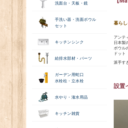
【M
洗面台・天板・鏡
手洗い器・洗面ボウル
暮らし
セット
アンテ
キッチンシンク
日本製
ボウル
ドット
給排水部材・パーツ
派手す
ガーデン用蛇口
水栓柱・立水栓
設置
水やり・潅水用品
キッチン雑貨