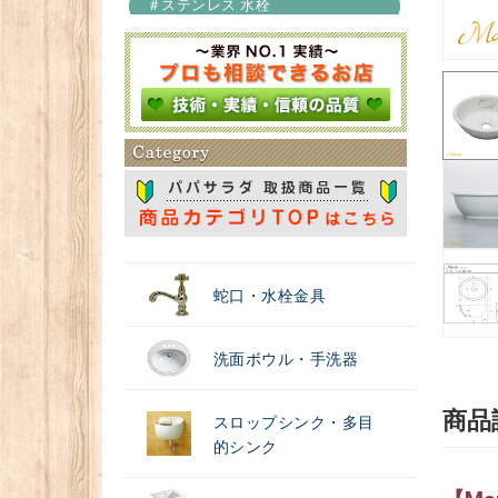
＃ステンレス 水栓
＃浄水器
蛇口・水栓金具
洗面ボウル・手洗器
商品
スロップシンク・多目
的シンク