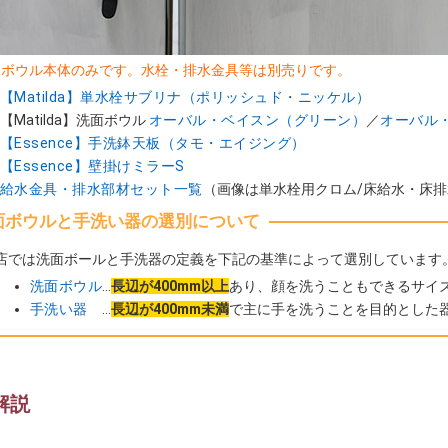
はボウル本体のみです。水栓・排水金具等は別売りです。
【Matilda】単水栓サブリナ（ポリッシュド・ニッケル）
【Matilda】洗面ボウル
オーバル・ベイスン（グリーン）
／
オーバル
【Essence】手洗鉢天板（タモ・エイジング）
【Essence】壁掛けミラーS
給水金具・排水部材セット一覧
（画像は単水栓用クロム/床給水・床排
面ボウルと手洗い器の選別について
店では洗面ボールと手洗器の定義を下記の基準によって選別しています
洗面ボウル
…
長辺が400mm以上
あり、顔を洗うこともできるサイ
手洗い器
…
長辺が400mm未満
で主に手を洗うことを目的とした
解説