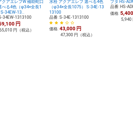
アクアエレフW 補助蛇口
水栓 アクアエレフ 選べる4色
プタ HS-AD
品番:
HS-A
選べる4色（φ34×全長1
（φ34×全長1075） S-34E-13
S-34EW-13...
13100
5,40
価格:
S-34EW-1313100
品番:
S-34E-1313100
5,940
59,100
円
43,000
円
価格:
65,010
円
（税込）
47,300
円
（税込）