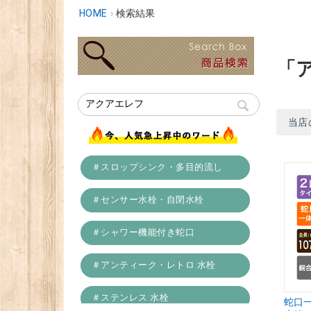
HOME
›
検索結果
「
当店
＃スロップシンク・多目的流し
＃センサー水栓・自閉水栓
＃シャワー機能付き蛇口
＃アンティーク・レトロ 水栓
＃ステンレス 水栓
蛇口