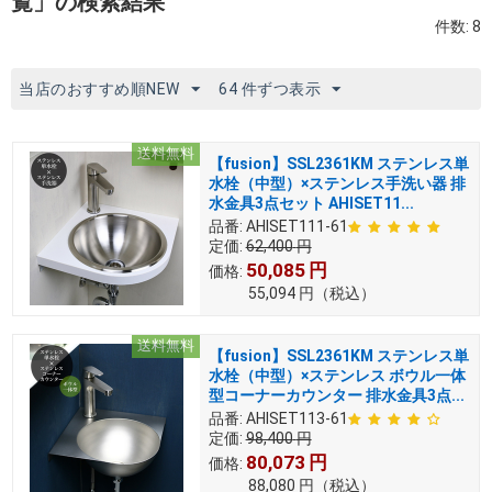
覧」の検索結果
件数: 8
当店のおすすめ順NEW
64 件ずつ表示
送料無料
【fusion】SSL2361KM ステンレス単
水栓（中型）×ステンレス手洗い器 排
水金具3点セット AHISET11...
品番:
AHISET111-61
定価:
62,400
円
50,085
円
価格:
55,094
円
（税込）
送料無料
【fusion】SSL2361KM ステンレス単
水栓（中型）×ステンレス ボウル一体
型コーナーカウンター 排水金具3点...
品番:
AHISET113-61
定価:
98,400
円
80,073
円
価格:
88,080
円
（税込）