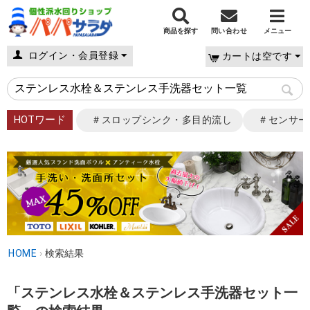
商品を探す
問い合わせ
メニュー
ログイン・会員登録
カートは空です
HOTワード
＃スロップシンク・多目的流し
＃センサー
HOME
›
検索結果
「ステンレス水栓＆ステンレス手洗器セット一