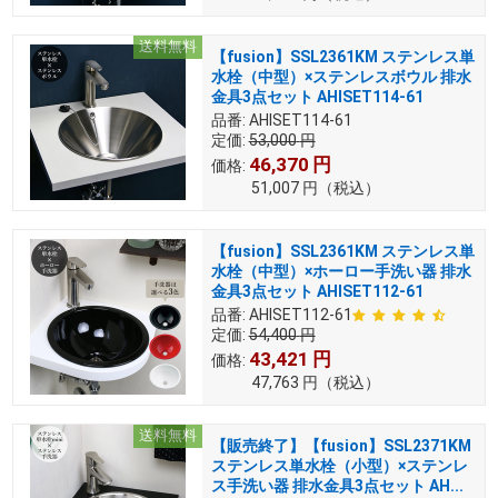
送料無料
【fusion】SSL2361KM ステンレス単
水栓（中型）×ステンレスボウル 排水
金具3点セット AHISET114-61
品番:
AHISET114-61
定価:
53,000
円
46,370
円
価格:
51,007
円
（税込）
【fusion】SSL2361KM ステンレス単
水栓（中型）×ホーロー手洗い器 排水
金具3点セット AHISET112-61
品番:
AHISET112-61
定価:
54,400
円
43,421
円
価格:
47,763
円
（税込）
送料無料
【販売終了】【fusion】SSL2371KM
ステンレス単水栓（小型）×ステンレ
ス手洗い器 排水金具3点セット AH...