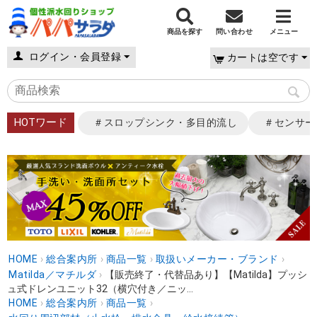
商品を探す
問い合わせ
メニュー
ログイン・会員登録
カートは空です
HOTワード
＃スロップシンク・多目的流し
＃センサー
HOME
›
総合案内所
›
商品一覧
›
取扱いメーカー・ブランド
›
Matilda／マチルダ
›
【販売終了・代替品あり】【Matilda】プッシ
ュ式ドレンユニット32（横穴付き／ニッ...
HOME
›
総合案内所
›
商品一覧
›