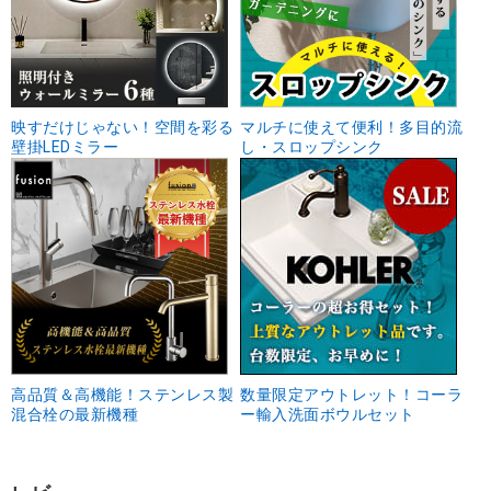
映すだけじゃない！空間を彩る
マルチに使えて便利！多目的流
壁掛LEDミラー
し・スロップシンク
高品質＆高機能！ステンレス製
数量限定アウトレット！コーラ
混合栓の最新機種
ー輸入洗面ボウルセット