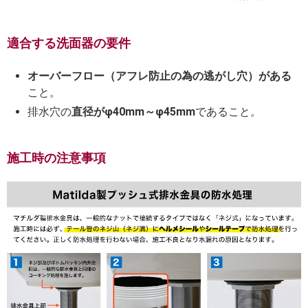
適合する洗面器の要件
オーバーフロー（アフレ防止の為の逃がし穴）がある
こと。
排水穴の
直径がφ40mm～φ45mm
であること。
施工時の注意事項