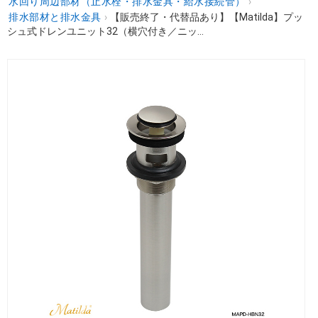
水回り周辺部材（止水栓・排水金具・給水接続管）
›
排水部材と排水金具
›
【販売終了・代替品あり】【Matilda】プッ
シュ式ドレンユニット32（横穴付き／ニッ...