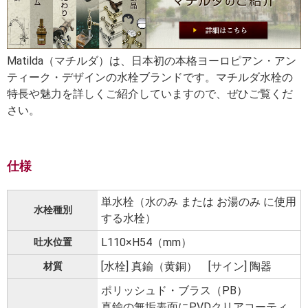
Matilda（マチルダ）は、日本初の本格ヨーロピアン・アン
ティーク・デザインの水栓ブランドです。マチルダ水栓の
特長や魅力を詳しくご紹介していますので、ぜひご覧くだ
さい。
仕様
単水栓（水のみ または お湯のみ に使用
水栓種別
する水栓）
L110×H54（mm）
吐水位置
[水栓] 真鍮（黄銅） [サイン] 陶器
材質
ポリッシュド・ブラス（PB）
真鍮の無垢表面にPVDクリアコーティ