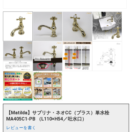
【Matilda】サブリナ・ネオCC（ブラス）単水栓
MA405C1-PB （L110×H54／吐水口）
レビューを書く