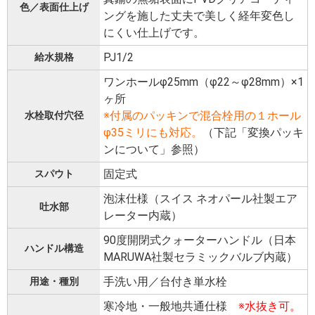
色／表面仕上げ
ングを施した丈夫で美しく経年変色し
にくい仕上げです。
PJ1/2
給水規格
ワンホールφ25mm（φ22～φ28mm）×1
ヶ所
※付属のパッキンで混合栓用の１ホール
水栓取付穴径
φ35ミリにも対応。
（下記「変換パッキ
ンについて」参照）
固定式
スパウト
泡沫仕様（スイス ネオパール社製エア
吐水部
レーター内蔵）
90度開閉式クォーターハンドル（日本
ハンドル構造
MARUWA社製セラミックバルブ内蔵）
手洗い用／台付き単水栓
用途・種別
寒冷地・一般地共通仕様
※水抜き可。