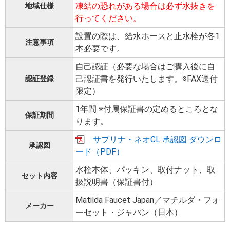
凍結の恐れがある場合は必ず水抜きを
地域仕様
行ってください。
設置の際は、給水ホースと止水栓が各1
注意事項
本必要です。
自己認証（必要な場合はご購入後に自
己認証書を発行いたします。※FAX送付
認証登録
限定）
1年間 ※付属保証書の定めるところとな
保証期間
ります。
サブリナ・ネオCL 承認図 ダウンロ
承認図
ード（PDF）
水栓本体、パッキン、取付ナット、取
セット内容
扱説明書（保証書付）
Matilda Faucet Japan／マチルダ・フォ
メーカー
ーセット・ジャパン（日本）