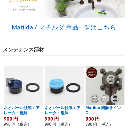
Matilda / マチルダ 商品一覧はこちら
メンテナンス部材
ネオパール社製エア
ネオパール社製エア
Matilda 陶器サイン
レータ・泡沫...
レータ・泡沫...
C...
H
900
円
900
円
800
円
990
円
（税込）
990
円
（税込）
880
円
（税込）