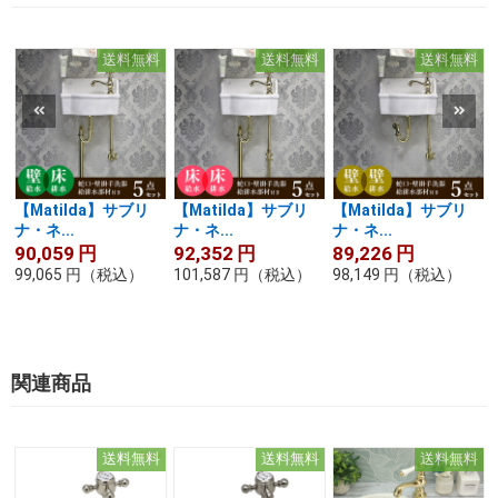
送料無料
送料無料
送料無料
【Matilda】サブリ
【Matilda】サブリ
【Matilda】サブリ
ナ・ネ...
ナ・ネ...
ナ・ネ...
90,059
円
92,352
円
89,226
円
99,065
円
（税込）
101,587
円
（税込）
98,149
円
（税込）
関連商品
送料無料
送料無料
送料無料