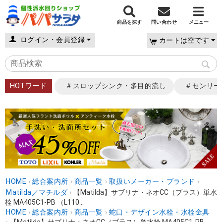
商品を探す
問い合わせ
メニュー
ログイン・会員登録
カートは空です
HOTワード
＃スロップシンク・多目的流し
＃センサー
HOME
›
総合案内所
›
商品一覧
›
取扱いメーカー・ブランド
›
Matilda／マチルダ
›
【Matilda】サブリナ・ネオCC（ブラス）単水
栓 MA405C1-PB （L110...
HOME
›
総合案内所
›
商品一覧
›
蛇口・デザイン水栓・水栓金具
›
【Matilda】サブリナ・ネオCC（ブラス）単水栓 MA405C1-PB