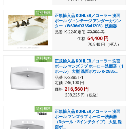
送料無料
正規輸入品 KOHLER／コーラー 洗面
ボール ヴィンテージ アンダーカウン
ター（W606×D365×H203）洗面器...
品番:
K-2240
定価:
70,000
円
64,400
円
価格:
70,840
円
（税込）
送料無料
正規輸入品 KOHLER／コーラー 洗面
ボール マンズラブ ホーロー洗面器（1
ホール） 大型 洗面ボウル K-2885...
品番:
K-2885T-1
定価:
246,100
円
216,568
円
価格:
238,225
円
（税込）
送料無料
正規輸入品 KOHLER／コーラー 洗面
ボール マンズラブ ホーロー洗面器
（3ホール・8インチタイプ） 大型 洗
面ボ...