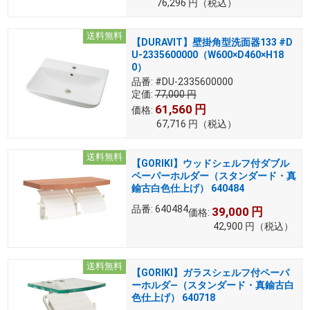
76,296
円
（税込）
送料無料
【DURAVIT】壁掛角型洗面器133 #D
U-2335600000（W600×D460×H18
0）
品番:
#DU-2335600000
定価:
77,000
円
61,560
円
価格:
67,716
円
（税込）
送料無料
【GORIKI】ウッドシェルフ付ダブル
ペーパーホルダー（スタンダード・真
鍮古白色仕上げ） 640484
品番:
640484
39,000
円
価格:
42,900
円
（税込）
送料無料
【GORIKI】ガラスシェルフ付ペーパ
ーホルダ―（スタンダード・真鍮古白
色仕上げ） 640718