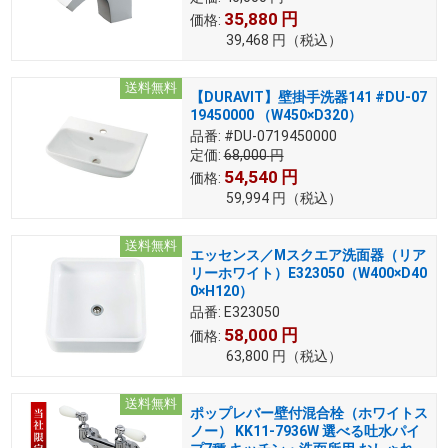
35,880
円
価格:
39,468
円
（税込）
送料無料
【DURAVIT】壁掛手洗器141 #DU-07
19450000 （W450×D320）
品番:
#DU-0719450000
定価:
68,000
円
54,540
円
価格:
59,994
円
（税込）
送料無料
エッセンス／Mスクエア洗面器（リア
リーホワイト）E323050（W400×D40
0×H120）
品番:
E323050
58,000
円
価格:
63,800
円
（税込）
送料無料
ポップレバー壁付混合栓（ホワイトス
ノー） KK11-7936W 選べる吐水パイ