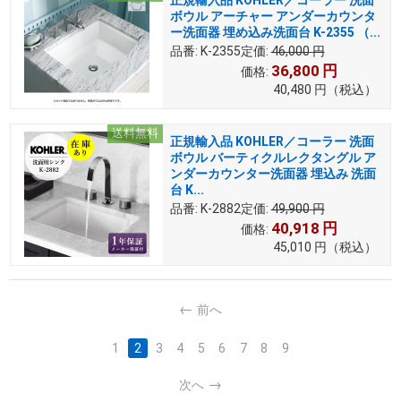
ボウル アーチャー アンダーカウンタ
ー洗面器 埋め込み洗面台 K-2355 （...
品番:
K-2355
定価:
46,000
円
36,800
円
価格:
40,480
円
（税込）
送料無料
正規輸入品 KOHLER／コーラー 洗面
ボウル バーティクルレクタングル ア
ンダーカウンター洗面器 埋込み 洗面
台 K...
品番:
K-2882
定価:
49,900
円
40,918
円
価格:
45,010
円
（税込）
前へ
1
2
3
4
5
6
7
8
9
次へ