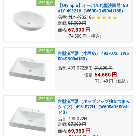
送料無料
【Olympia】オーバル丸型洗面器150
#LY-493216（W600×D450×H180）
品番:
#LY-493216
定価:
85,000
円
67,800
円
価格:
74,580
円
（税込）
送料無料
角型洗面器（半埋め） 493-072 （W6
00×D500×H80）
品番:
493-072
定価:
81,000
円
64,680
円
価格:
71,148
円
（税込）
送料無料
角型洗面器（ポップアップ独立つまみ
タイプ） 493-072H （W600×D500×H
140）
品番:
493-072H
定価:
87,000
円
69,360
円
価格: