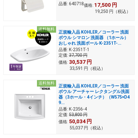
品番:
640718
17,500
円
価格:
19,250
円
（税込）
送料無料
正規輸入品 KOHLER／コーラー 洗面
ボウル シマロン 洗面器 （1ホール）
おしゃれ 洗面ボール K-2351T-...
品番:
K-2351T-1
定価:
37,700
円
30,537
円
価格:
33,591
円
（税込）
送料無料
正規輸入品 KOHLER／コーラー 洗面
ボウル アーチャー レクタングル洗面
器（3ホール・4インチ）（W575×D4
9...
品番:
K-2356-4
定価:
53,800
円
50,034
円
価格:
55,037
円
（税込）