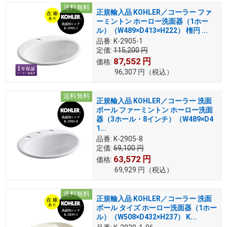
送料無料
正規輸入品 KOHLER／コーラー ファ
ーミントン ホーロー洗面器（1ホー
ル）（W489×D413×H222） 楕円 ...
品番:
K-2905-1
定価:
115,200
円
87,552
円
価格:
96,307
円
（税込）
送料無料
正規輸入品 KOHLER／コーラー 洗面
ボール ファーミントン ホーロー洗面
器（3ホール・8インチ）（W489×D4
1...
品番:
K-2905-8
定価:
69,100
円
63,572
円
価格:
69,929
円
（税込）
送料無料
正規輸入品 KOHLER／コーラー 洗面
ボール タイズ ホーロー洗面器（1ホー
ル）（W508×D432×H237） K...