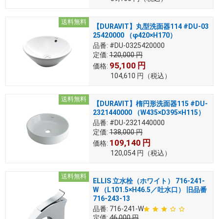
送料無料
【DURAVIT】丸型洗面器114 #DU-03
25420000 （φ420×H170）
品番:
#DU-0325420000
定価:
120,000
円
95,100
円
価格:
104,610
円
（税込）
送料無料
【DURAVIT】楕円形洗面器115 #DU-
2321440000 （W435×D395×H115）
品番:
#DU-2321440000
定価:
138,000
円
109,140
円
価格:
120,054
円
（税込）
送料無料
ELLIS 立水栓（ホワイト） 716-241-
W （L101.5×H46.5／吐水口） 旧品番
716-243-13
品番:
716-241-W
定価:
46,000
円