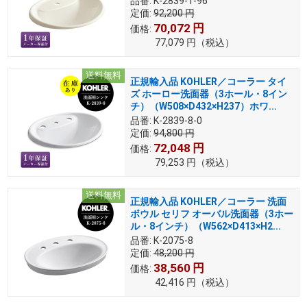
品番:
K-2839-1-96
定価:
92,200
円
70,072
円
価格:
77,079
円
（税込）
送料無料
正規輸入品 KOHLER／コーラー タイ
ズ ホーロー洗面器（3ホール・8イン
チ）（W508×D432×H237）ホワ...
品番:
K-2839-8-0
定価:
94,800
円
72,048
円
価格:
79,253
円
（税込）
送料無料
正規輸入品 KOHLER／コーラー 洗面
ボウル セリフ オーバル洗面器（3ホー
ル・8インチ）（W562×D413×H2...
品番:
K-2075-8
定価:
48,200
円
38,560
円
価格:
42,416
円
（税込）