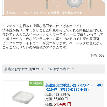
インテリアを明るく清潔な雰囲気に仕上げるホワイト
清潔感があり、すっきりとした印象を与えてくれる白色は屋内でも
屋外でも大人気のベーシックなカラーです。 一口で白といってもア
イボリーや古白色などバラエティに富んでいるのでお家の雰囲気に
ピッタリのホワイトカラーが見つかります。ベーシックな色だから
こそこだわりたいのが白色のアイテムです。
件数: 558
当店のおすすめ順NEW
64 件ずつ表示
送料無料
美濃焼 角型手洗い器（ホワイト） 493
-229-W （W350×D350×H65）
品番:
493-229-W
定価:
66,000
円
51,480
円
価格: