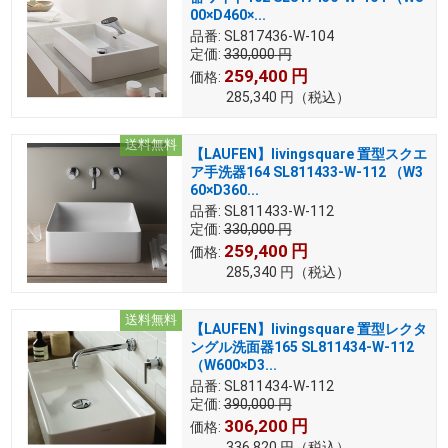
00×D460×...
品番:
SL817436-W-104
定価:
330,000
円
259,400
円
価格:
285,340
円
（税込）
送料無料
【LAUFEN】livingsquare 置型スクエ
ア手洗器164 SL811433-W-112 （W3
60×D360...
品番:
SL811433-W-112
定価:
330,000
円
259,400
円
価格:
285,340
円
（税込）
送料無料
【LAUFEN】livingsquare 置型レクタ
ングル洗面器165 SL811434-W-112
（W600×D3...
品番:
SL811434-W-112
定価:
390,000
円
306,200
円
価格:
336,820
円
（税込）