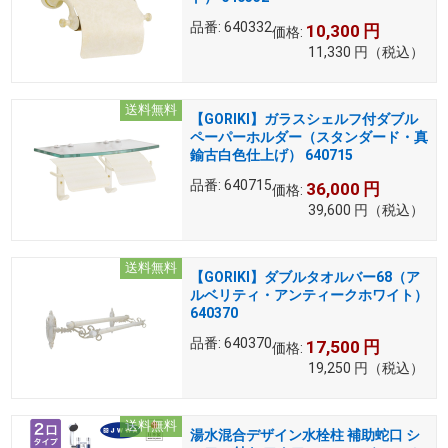
品番:
640332
10,300
円
価格:
11,330
円
（税込）
送料無料
【GORIKI】ガラスシェルフ付ダブル
ペーパーホルダー（スタンダード・真
鍮古白色仕上げ） 640715
品番:
640715
36,000
円
価格:
39,600
円
（税込）
送料無料
【GORIKI】ダブルタオルバー68（ア
ルベリティ・アンティークホワイト）
640370
品番:
640370
17,500
円
価格:
19,250
円
（税込）
送料無料
湯水混合デザイン水栓柱 補助蛇口 シ