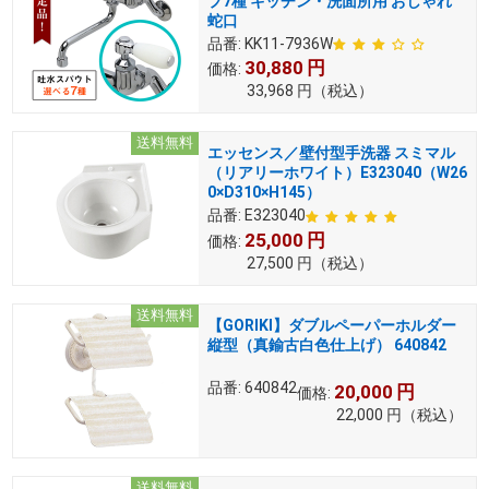
プ7種 キッチン・洗面所用 おしゃれ
蛇口
品番:
KK11-7936W
30,880
円
価格:
33,968
円
（税込）
送料無料
エッセンス／壁付型手洗器 スミマル
（リアリーホワイト）E323040（W26
0×D310×H145）
品番:
E323040
25,000
円
価格:
27,500
円
（税込）
送料無料
【GORIKI】ダブルペーパーホルダー
縦型（真鍮古白色仕上げ） 640842
品番:
640842
20,000
円
価格:
22,000
円
（税込）
送料無料