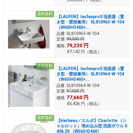
送料無料
【LAUFEN】laufenproS 洗面器（置
き型・壁掛兼用） SL810963-W-104
（W600×D465×...
品番:
SL810963-W-104
定価:
99,000
円
79,220
円
価格:
87,142
円
（税込）
送料無料
【LAUFEN】laufenproS 洗面器（置
き型・壁掛兼用） SL810964-W-104
（W650×D465×...
品番:
SL810964-W-104
定価:
97,000
円
77,660
円
価格:
85,426
円
（税込）
送料無料
【Herbeau／エルボ】Charlotte （シ
ャルロット）埋め込み型 洗面ボウル 0
406.20 （W565×D460）