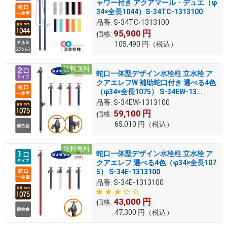
ャワー付き アクアマール・デュエ（φ
34×全長1044）S-34TC-1313100
品番:
S-34TC-1313100
95,900
円
価格:
105,490
円
（税込）
送料無料
蛇口一体型デザイン水栓柱 立水栓 ア
クアエレフW 補助蛇口付き 選べる4色
（φ34×全長1075） S-34EW-13...
品番:
S-34EW-1313100
59,100
円
価格:
65,010
円
（税込）
送料無料
蛇口一体型デザイン水栓柱 立水栓 ア
クアエレフ 選べる4色（φ34×全長107
5） S-34E-1313100
品番:
S-34E-1313100
43,000
円
価格:
47,300
円
（税込）