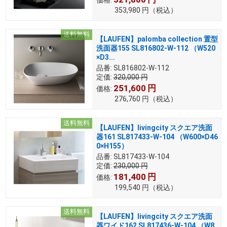
353,980
円
（税込）
送料無料
【LAUFEN】palomba collection 置型
洗面器155 SL816802-W-112 （W520
×D3...
品番:
SL816802-W-112
定価:
320,000
円
251,600
円
価格:
276,760
円
（税込）
送料無料
【LAUFEN】livingcity スクエア洗面
器161 SL817433-W-104 （W600×D46
0×H155）
品番:
SL817433-W-104
定価:
230,000
円
181,400
円
価格:
199,540
円
（税込）
送料無料
【LAUFEN】livingcity スクエア洗面
器ワイド162 SL817436-W-104 （W8