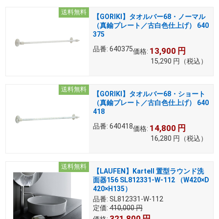
送料無料
【GORIKI】タオルバー68・ノーマル
（真鍮プレート／古白色仕上げ） 640
375
品番:
640375
13,900
円
価格:
15,290
円
（税込）
送料無料
【GORIKI】タオルバー68・ショート
（真鍮プレート／古白色仕上げ） 640
418
品番:
640418
14,800
円
価格:
16,280
円
（税込）
送料無料
【LAUFEN】Kartell 置型ラウンド洗
面器156 SL812331-W-112 （W420×D
420×H135）
品番:
SL812331-W-112
定価:
410,000
円
321,800
円
価格: