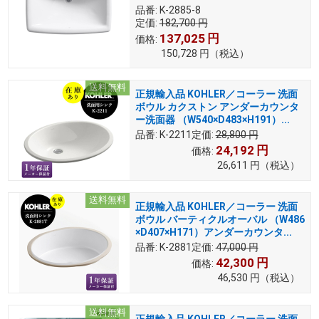
品番:
K-2885-8
定価:
182,700
円
137,025
円
価格:
150,728
円
（税込）
送料無料
正規輸入品 KOHLER／コーラー 洗面
ボウル カクストン アンダーカウンタ
ー洗面器 （W540×D483×H191）...
品番:
K-2211
定価:
28,800
円
24,192
円
価格:
26,611
円
（税込）
送料無料
正規輸入品 KOHLER／コーラー 洗面
ボウル バーティクルオーバル （W486
×D407×H171）アンダーカウンタ...
品番:
K-2881
定価:
47,000
円
42,300
円
価格:
46,530
円
（税込）
送料無料
正規輸入品 KOHLER／コーラー 洗面