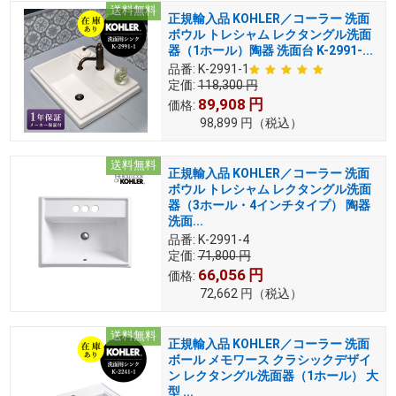
送料無料
正規輸入品 KOHLER／コーラー 洗面
ボウル トレシャム レクタングル洗面
器（1ホール）陶器 洗面台 K-2991-...
品番:
K-2991-1
定価:
118,300
円
89,908
円
価格:
98,899
円
（税込）
送料無料
正規輸入品 KOHLER／コーラー 洗面
ボウル トレシャム レクタングル洗面
器（3ホール・4インチタイプ） 陶器
洗面...
品番:
K-2991-4
定価:
71,800
円
66,056
円
価格:
72,662
円
（税込）
送料無料
正規輸入品 KOHLER／コーラー 洗面
ボール メモワース クラシックデザイ
ン レクタングル洗面器（1ホール） 大
型 ...