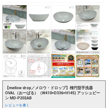
【mellow drop／メロウ・ドロップ】楕円型手洗器
OVAL（おーばる）（W410×D336×H145) アッシュビー
ン MD-P202AB
レビューを書く