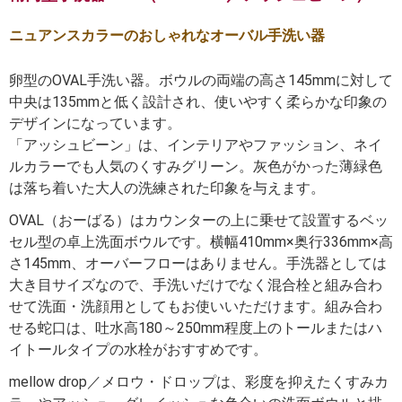
ニュアンスカラーのおしゃれなオーバル手洗い器
卵型のOVAL手洗い器。ボウルの両端の高さ145mmに対して
中央は135mmと低く設計され、使いやすく柔らかな印象の
デザインになっています。
「アッシュビーン」は、インテリアやファッション、ネイ
ルカラーでも人気のくすみグリーン。灰色がかった薄緑色
は落ち着いた大人の洗練された印象を与えます。
OVAL（おーばる）はカウンターの上に乗せて設置するベッ
セル型の卓上洗面ボウルです。横幅410mm×奥行336mm×高
さ145mm、オーバーフローはありません。手洗器としては
大き目サイズなので、手洗いだけでなく混合栓と組み合わ
せて洗面・洗顔用としてもお使いいただけます。組み合わ
せる蛇口は、吐水高180～250mm程度上のトールまたはハ
イトールタイプの水栓がおすすめです。
mellow drop／メロウ・ドロップは、彩度を抑えたくすみカ