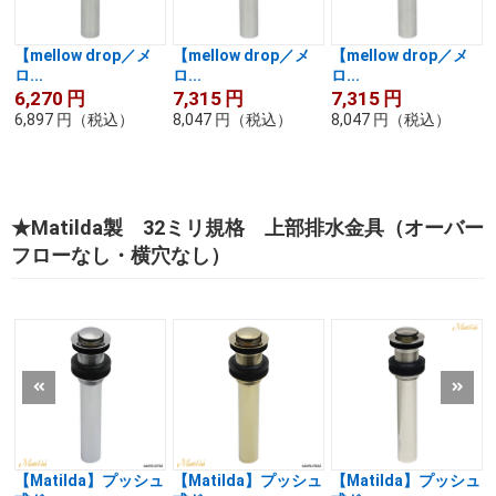
【mellow drop／メ
【mellow drop／メ
【mellow drop／メ
ロ...
ロ...
ロ...
6,270
円
7,315
円
7,315
円
6,897
円
（税込）
8,047
円
（税込）
8,047
円
（税込）
★Matilda製 32ミリ規格 上部排水金具（オーバー
フローなし・横穴なし）
【Matilda】プッシュ
【Matilda】プッシュ
【Matilda】プッシュ