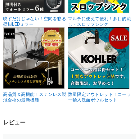
映すだけじゃない！空間を彩る
マルチに使えて便利！多目的流
壁掛LEDミラー
し・スロップシンク
高品質＆高機能！ステンレス製
数量限定アウトレット！コーラ
混合栓の最新機種
ー輸入洗面ボウルセット
レビュー