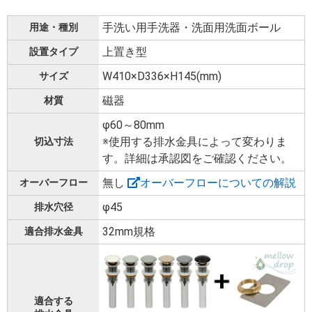
手洗い用手洗器・洗面用洗面ボール
用途・種別
上置き型
設置タイプ
W410×D336×H145(mm)
サイズ
磁器
材質
φ60～80mm
※使用する排水金具によって変わりま
切込寸法
す。詳細は承認図をご確認ください。
無し
オーバーフローについての解説
オーバーフロー
φ45
排水穴径
32mm規格
適合排水金具
適合する