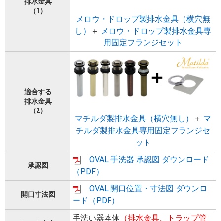
排水金具
（1）
メロウ・ドロップ製排水金具（横穴無
し）
＋
メロウ・ドロップ製排水金具専
用固定フランジセット
適合する
排水金具
（2）
マチルダ製排水金具（横穴無し）
＋
マ
チルダ製排水金具専用固定フランジセ
ット
OVAL 手洗器 承認図 ダウンロード
承認図
（PDF）
OVAL 開口位置・寸法図 ダウンロ
開口寸法図
ード（PDF）
手洗い器本体
（排水金具、トラップ管