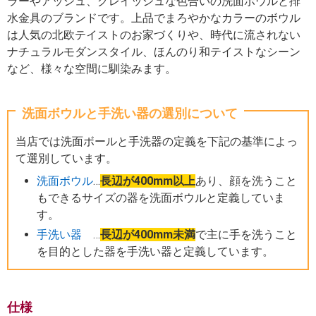
ラーやアッシュ、グレイッシュな色合いの洗面ボウルと排
水金具のブランドです。上品でまろやかなカラーのボウル
は人気の北欧テイストのお家づくりや、時代に流されない
ナチュラルモダンスタイル、ほんのり和テイストなシーン
など、様々な空間に馴染みます。
洗面ボウルと手洗い器の選別について
当店では洗面ボールと手洗器の定義を下記の基準によっ
て選別しています。
洗面ボウル
…
長辺が400mm以上
あり、顔を洗うこと
もできるサイズの器を洗面ボウルと定義していま
す。
手洗い器
…
長辺が400mm未満
で主に手を洗うこと
を目的とした器を手洗い器と定義しています。
仕様