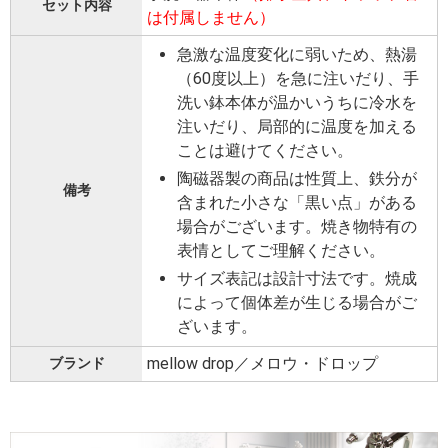
セット内容
は付属しません）
急激な温度変化に弱いため、熱湯
（60度以上）を急に注いだり、手
洗い鉢本体が温かいうちに冷水を
注いだり、局部的に温度を加える
ことは避けてください。
陶磁器製の商品は性質上、鉄分が
備考
含まれた小さな「黒い点」がある
場合がございます。焼き物特有の
表情としてご理解ください。
サイズ表記は設計寸法です。焼成
によって個体差が生じる場合がご
ざいます。
mellow drop／メロウ・ドロップ
ブランド