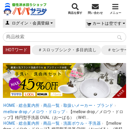
商品を探す
問い合わせ
メニュー
ログイン・会員登録
カートは空です
HOTワード
＃スロップシンク・多目的流し
＃センサー
HOME
›
総合案内所
›
商品一覧
›
取扱いメーカー・ブランド
›
mellow drop／メロウ・ドロップ
›
【mellow drop／メロウ・ドロ
ップ】楕円型手洗器 OVAL（おーばる）（W41...
HOME
›
総合案内所
›
商品一覧
›
洗面ボウル・手洗器
›
【mellow
drop／メロウ・ドロップ】楕円型手洗器 OVAL（おーばる）（W41...