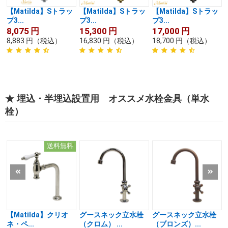
【Matilda】Sトラッ
【Matilda】Sトラッ
【Matilda】Sトラッ
プ3...
プ3...
プ3...
8,075
円
15,300
円
17,000
円
8,883
円
（税込）
16,830
円
（税込）
18,700
円
（税込）
★ 埋込・半埋込設置用 オススメ水栓金具（単水
栓）
送料無料
【Matilda】クリオ
グースネック立水栓
グースネック立水栓
ネ・ペ...
（クロム） ...
（ブロンズ）...