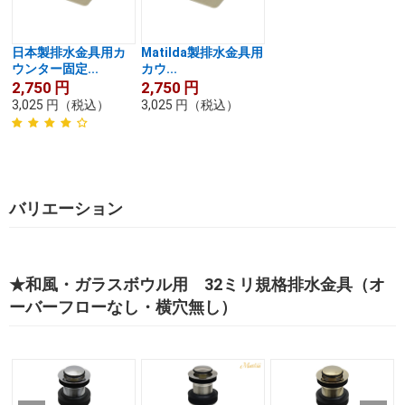
日本製排水金具用カ
Matilda製排水金具用
ウンター固定...
カウ...
2,750
円
2,750
円
3,025
円
（税込）
3,025
円
（税込）
バリエーション
★和風・ガラスボウル用 32ミリ規格排水金具（オ
ーバーフローなし・横穴無し）