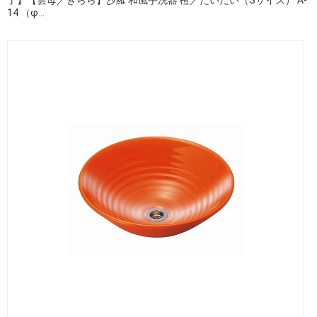
14 （φ...