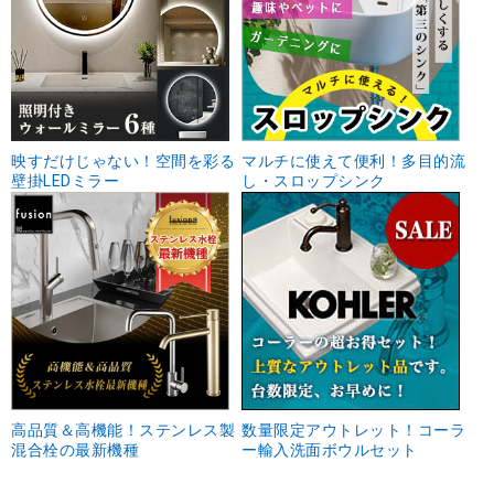
映すだけじゃない！空間を彩る
マルチに使えて便利！多目的流
壁掛LEDミラー
し・スロップシンク
高品質＆高機能！ステンレス製
数量限定アウトレット！コーラ
混合栓の最新機種
ー輸入洗面ボウルセット