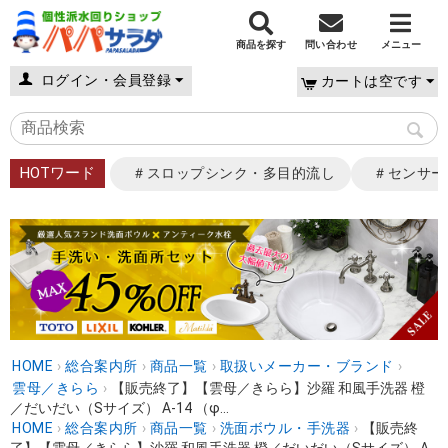
商品を探す
問い合わせ
メニュー
ログイン・会員登録
カートは空です
HOTワード
＃スロップシンク・多目的流し
＃センサー
HOME
›
総合案内所
›
商品一覧
›
取扱いメーカー・ブランド
›
雲母／きらら
›
【販売終了】【雲母／きらら】沙羅 和風手洗器 橙
／だいだい（Sサイズ） A-14 （φ...
HOME
›
総合案内所
›
商品一覧
›
洗面ボウル・手洗器
›
【販売終
了】【雲母／きらら】沙羅 和風手洗器 橙／だいだい（Sサイズ） A-