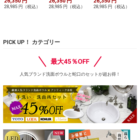
26,350
円
26,350
円
26,350
円
28,985
円
（税込）
28,985
円
（税込）
28,985
円
（税込）
PICK UP！ カテゴリー
最大45％OFF
人気ブランド洗面ボウルと蛇口のセットが超お得！