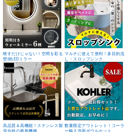
映すだけじゃない！空間を彩る
マルチに使えて便利！多目的流
壁掛LEDミラー
し・スロップシンク
高品質＆高機能！ステンレス製
数量限定アウトレット！コーラ
混合栓の最新機種
ー輸入洗面ボウルセット