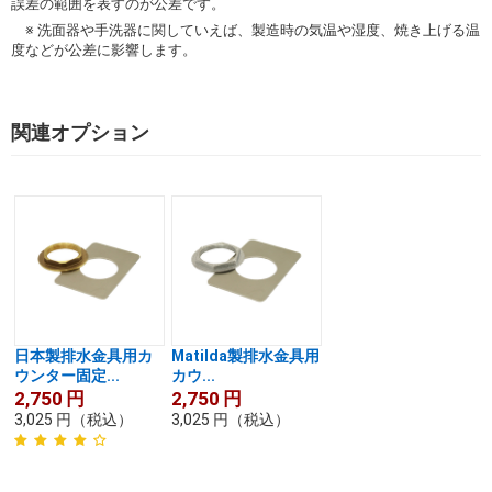
誤差の範囲を表すのが公差です。
※ 洗面器や手洗器に関していえば、製造時の気温や湿度、焼き上げる温
度などが公差に影響します。
関連オプション
日本製排水金具用カ
Matilda製排水金具用
ウンター固定...
カウ...
2,750
円
2,750
円
3,025
円
（税込）
3,025
円
（税込）