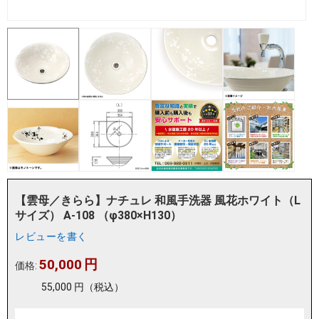
【雲母／きらら】ナチュレ 和風手洗器 風花ホワイト（L
サイズ） A-108 （φ380×H130）
レビューを書く
50,000
円
価格:
55,000
円
（税込）