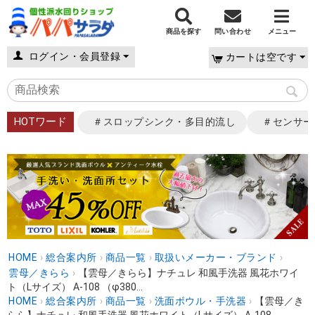
商品を探す
問い合わせ
メニュー
ログイン・会員登録
カートは空です
HOTワード
＃スロップシンク・多目的流し
＃センサー
HOME
›
総合案内所
›
商品一覧
›
取扱いメーカー・ブランド
›
雲母／きらら
›
【雲母／きらら】ナチュレ 和風手洗器 風花ホワイ
ト（Lサイズ） A-108 （φ380...
HOME
›
総合案内所
›
商品一覧
›
洗面ボウル・手洗器
›
【雲母／き
らら】ナチュレ 和風手洗器 風花ホワイト（Lサイズ） A-108