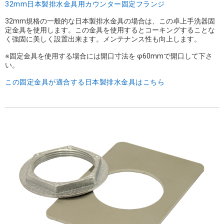
32mm日本製排水金具用カウンター固定フランジ
32mm規格の一般的な日本製排水金具の場合は、この卓上手洗器固
定金具を使用します。この金具を使用するとコーキングすることな
く強固に美しく設置出来ます。メンテナンス性も向上します。
※固定金具を使用する場合には開口寸法を φ60mmで開口して下さ
い。
この固定金具が適合する日本製排水金具はこちら