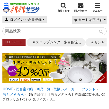
商品を探す
問い合わせ
メニュー
ログイン・会員登録
カートは空です
HOTワード
＃スロップシンク・多目的流し
＃センサー
HOME
›
総合案内所
›
商品一覧
›
取扱いメーカー・ブランド
›
雲母／きらら
›
【販売終了】【雲母／きらら】洋風磁器製手洗い器
ブロッサムType-B（Lサイズ） A...