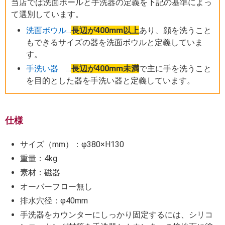
当店では洗面ボールと手洗器の定義を下記の基準によっ
て選別しています。
洗面ボウル
…
長辺が400mm以上
あり、顔を洗うこと
もできるサイズの器を洗面ボウルと定義していま
す。
手洗い器
…
長辺が400mm未満
で主に手を洗うこと
を目的とした器を手洗い器と定義しています。
仕様
サイズ（mm）：φ380×H130
重量：4kg
素材：磁器
オーバーフロー無し
排水穴径：φ40mm
手洗器をカウンターにしっかり固定するには、シリコ