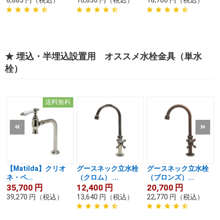
8,883
円
（税込）
16,830
円
（税込）
18,700
円
（税込）
★ 埋込・半埋込設置用 オススメ水栓金具（単水
栓）
送料無料
【Matilda】クリオ
グースネック立水栓
グースネック立水栓
ネ・ペ...
（クロム） ...
（ブロンズ）...
35,700
円
12,400
円
20,700
円
39,270
円
（税込）
13,640
円
（税込）
22,770
円
（税込）