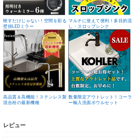
映すだけじゃない！空間を彩る
マルチに使えて便利！多目的流
壁掛LEDミラー
し・スロップシンク
高品質＆高機能！ステンレス製
数量限定アウトレット！コーラ
混合栓の最新機種
ー輸入洗面ボウルセット
レビュー