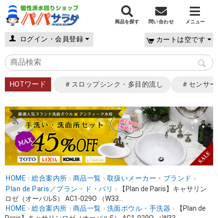
商品を探す
問い合わせ
メニュー
ログイン・会員登録
カートは空です
HOTワード
＃スロップシンク・多目的流し
＃センサー
HOME
›
総合案内所
›
商品一覧
›
取扱いメーカー・ブランド
›
Plan de Paris／プラン・ド・パリ
›
【Plan de Paris】キャサリン
ロゼ（オーバルS） AC1-029O （W33...
HOME
›
総合案内所
›
商品一覧
›
洗面ボウル・手洗器
›
【Plan de
Paris】キャサリンロゼ（オーバルS） AC1-029O （W33...