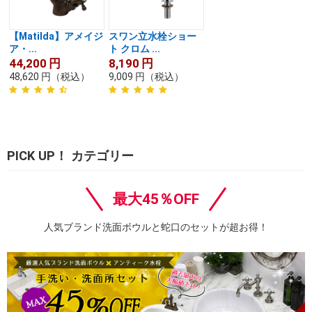
【Matilda】アメイジ
スワン立水栓ショー
ア・...
ト クロム ...
44,200
円
8,190
円
48,620
円
（税込）
9,009
円
（税込）
PICK UP！ カテゴリー
最大45％OFF
人気ブランド洗面ボウルと蛇口のセットが超お得！