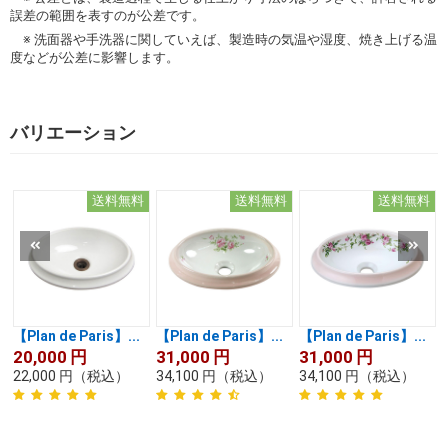
誤差の範囲を表すのが公差です。
※ 洗面器や手洗器に関していえば、製造時の気温や湿度、焼き上げる温
度などが公差に影響します。
バリエーション
送料無料
送料無料
送料無料
【Plan de Paris】...
【Plan de Paris】...
【Plan de Paris】...
20,000
円
31,000
円
31,000
円
22,000
円
（税込）
34,100
円
（税込）
34,100
円
（税込）