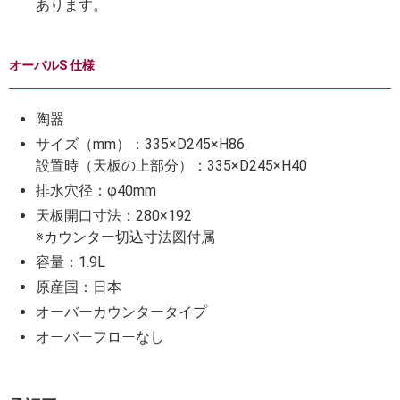
あります。
オーバルS 仕様
陶器
サイズ（mm）：335×D245×H86
設置時（天板の上部分）：335×D245×H40
排水穴径：φ40mm
天板開口寸法：280×192
※カウンター切込寸法図付属
容量：1.9L
原産国：日本
オーバーカウンタータイプ
オーバーフローなし