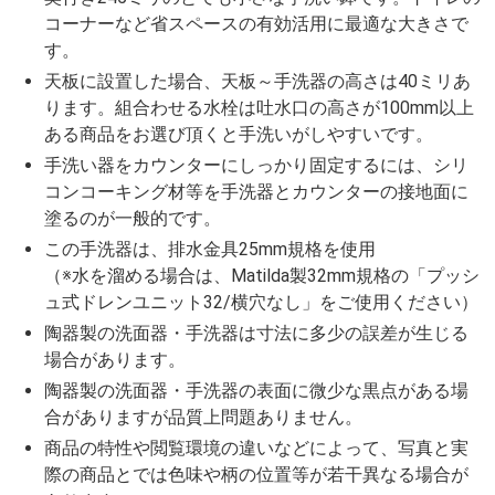
コーナーなど省スペースの有効活用に最適な大きさで
す。
天板に設置した場合、天板～手洗器の高さは40ミリあ
ります。組合わせる水栓は吐水口の高さが100mm以上
ある商品をお選び頂くと手洗いがしやすいです。
手洗い器をカウンターにしっかり固定するには、シリ
コンコーキング材等を手洗器とカウンターの接地面に
塗るのが一般的です。
この手洗器は、排水金具25mm規格を使用
（※水を溜める場合は、Matilda製32mm規格の「プッシ
ュ式ドレンユニット32/横穴なし」をご使用ください）
陶器製の洗面器・手洗器は寸法に多少の誤差が生じる
場合があります。
陶器製の洗面器・手洗器の表面に微少な黒点がある場
合がありますが品質上問題ありません。
商品の特性や閲覧環境の違いなどによって、写真と実
際の商品とでは色味や柄の位置等が若干異なる場合が