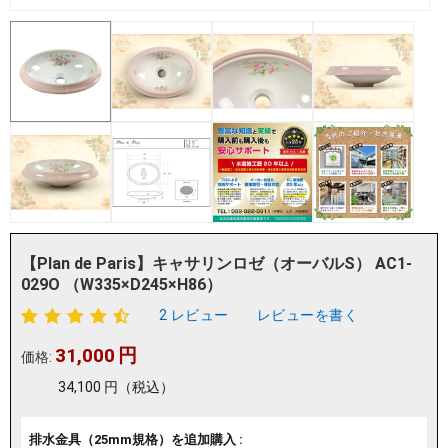
【Plan de Paris】キャサリンロゼ（オーバルS） AC1-
029O （W335×D245×H86）
2 レビュー
レビューを書く
31,000
円
価格:
34,100
円
（税込）
排水金具（25mm規格）を追加購入 :