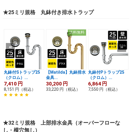
★25ミリ規格 丸鉢付き排水トラップ
送料無料
丸鉢付Sトラップ25
【Matilda】丸鉢排水
丸鉢付Pトラップ25
（クロム）...
金具...
（クロム）...
7,410
円
30,200
円
6,864
円
8,151
円
（税込）
33,220
円
（税込）
7,550
円
（税込）
★32ミリ規格 上部排水金具（オーバーフローな
し・横穴無し）