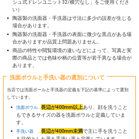
シュ式ドレンユニット32/横穴なし」をご使用くださ
い）
陶器製の洗面器・手洗器は寸法に多少の誤差が生じる
場合があります。
陶器製の洗面器・手洗器の表面に微少な黒点がある場
合がありますが品質上問題ありません。
商品の特性や閲覧環境の違いなどによって、写真と実
際の商品とでは色味や柄の位置等が若干異なる場合が
あります。
洗面ボウルと手洗い器の選別について
当店では洗面ボールと手洗器の定義を下記の基準によって選別
しています。
…
長辺が400mm以上
あり、顔を洗うこと
洗面ボウル
もできるサイズの器を洗面ボウルと定義していま
す。
…
長辺が400mm未満
で主に手を洗うこと
手洗い器
を目的とした器を手洗い器と定義しています。