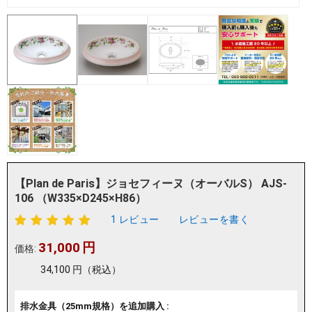
【Plan de Paris】ジョセフィーヌ（オーバルS） AJS-
106 （W335×D245×H86）
1 レビュー
レビューを書く
31,000
円
価格:
34,100
円
（税込）
排水金具（25mm規格）を追加購入 :