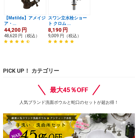
【Matilda】アメイジ
スワン立水栓ショー
ア・...
ト クロム ...
44,200
円
8,190
円
48,620
円
（税込）
9,009
円
（税込）
PICK UP！ カテゴリー
最大45％OFF
人気ブランド洗面ボウルと蛇口のセットが超お得！