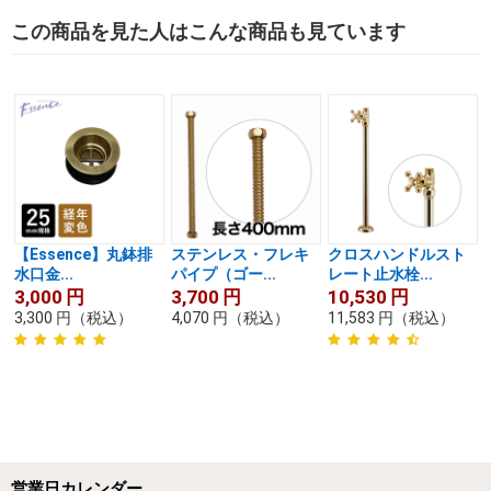
この商品を見た人はこんな商品も見ています
【Essence】丸鉢排
ステンレス・フレキ
クロスハンドルスト
水口金...
パイプ（ゴー...
レート止水栓...
3,000
円
3,700
円
10,530
円
3,300
円
（税込）
4,070
円
（税込）
11,583
円
（税込）
営業日カレンダー