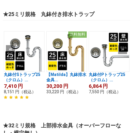
★25ミリ規格 丸鉢付き排水トラップ
送料無料
丸鉢付Sトラップ25
【Matilda】丸鉢排水
丸鉢付Pトラップ25
（クロム）...
金具...
（クロム）...
7,410
円
30,200
円
6,864
円
8,151
円
（税込）
33,220
円
（税込）
7,550
円
（税込）
★32ミリ規格 上部排水金具（オーバーフローな
し・横穴無し）