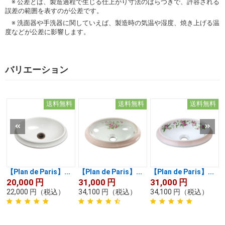
※ 公差とは、製造過程で生じる仕上がり寸法のばらつきで、許容される
誤差の範囲を表すのが公差です。
※ 洗面器や手洗器に関していえば、製造時の気温や湿度、焼き上げる温
度などが公差に影響します。
バリエーション
送料無料
送料無料
送料無料
【Plan de Paris】...
【Plan de Paris】...
【Plan de Paris】...
20,000
円
31,000
円
31,000
円
22,000
円
（税込）
34,100
円
（税込）
34,100
円
（税込）