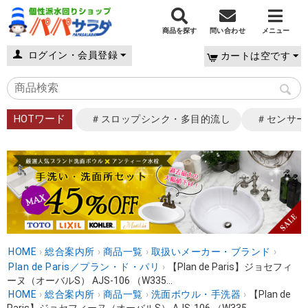
商品を探す
問い合わせ
メニュー
ログイン・会員登録
カートは空です
HOTワード
＃スロップシンク・多目的流し
＃センサー
HOME
›
総合案内所
›
商品一覧
›
取扱いメーカー・ブランド
›
Plan de Paris／プラン・ド・パリ
›
【Plan de Paris】ジョセフィ
ーヌ（オーバルS） AJS-106 （W335...
HOME
›
総合案内所
›
商品一覧
›
洗面ボウル・手洗器
›
【Plan de
Paris】ジョセフィーヌ（オーバルS） AJS-106 （W335...