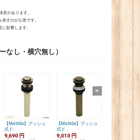
体差があります。
を表すのが公差です。
差に影響します。
ーなし・横穴無し）
【Matilda】プッシュ
【Matilda】プッシュ
【Matilda】
式ド...
式ド...
式ド...
9,690
円
9,010
円
9,690
円