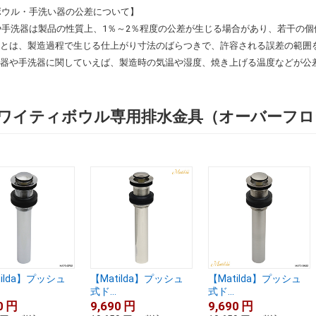
ボウル・手洗い器の公差について】
や手洗器は製品の性質上、1％～2％程度の公差が生じる場合があり、若干の個
差とは、製造過程で生じる仕上がり寸法のばらつきで、許容される誤差の範囲
面器や手洗器に関していえば、製造時の気温や湿度、焼き上げる温度などが公
ワイティボウル専用排水金具（オーバーフロ
tilda】プッシュ
【Matilda】プッシュ
【Matilda】プッシュ
式ド...
式ド...
0
円
9,690
円
9,690
円