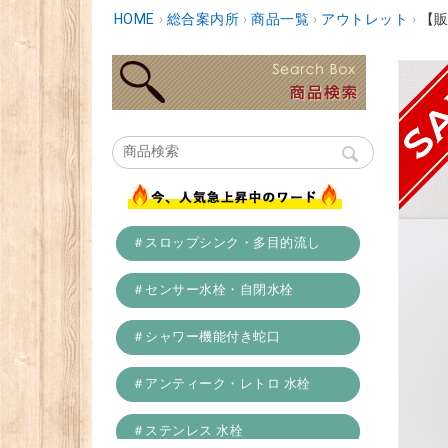
HOME
›
総合案内所
›
商品一覧
›
アウトレット
›
【販
＃スロップシンク・多目的流し
＃センサー水栓・自閉水栓
＃シャワー機能付き蛇口
＃アンティーク・レトロ 水栓
＃ステンレス 水栓