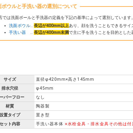
面ボウルと手洗い器の選別について
店では洗面ボールと手洗器の定義を下記の基準によって選別しています
洗面ボウル
…
長辺が400mm以上
あり、顔を洗うこともできるサイ
手洗い器
…
長辺が400mm未満
で主に手を洗うことを目的とした
サイズ
直径φ420mm×高さ145mm
排水穴径
φ45mm
ーバーフロー
なし
材質
陶器製
設置タイプ
置き型
セット内容
手洗い器本体
※水栓金具・排水金具その他は付