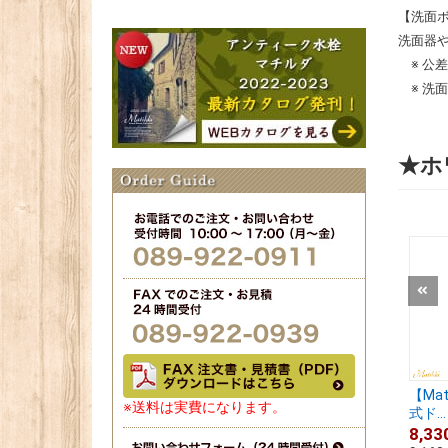
【洗面
洗面器
※ 公
※ 洗
★ホ
【Ma
※送料は実費になります。
式ド...
8,33