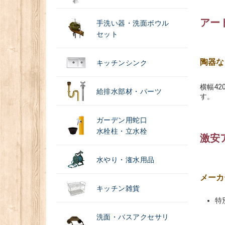
アー
手洗い器・洗面ボウル
セット
陶器な
キッチンシンク
横幅4
給排水部材・パーツ
す。
ガーデン用蛇口
水栓柱・立水栓
激安
水やり・潅水用品
メーカ
キッチン雑貨
特
洗面・バスアクセサリ