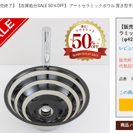
売終了】【在庫処分SALE 50％OFF】 アートセラミックボウル 置き型手洗
【販売
ラミッ
（φ42
レビュ
販売終
代替品
品番:
この商
商品 