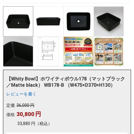
【Whity Bowl】ホワイティボウル178（マットブラック
／Matte black） WB178-B （W475×D370×H130）
レビューを書く
定価:
36,000
円
30,800
円
価格:
33,880
円
（税込）