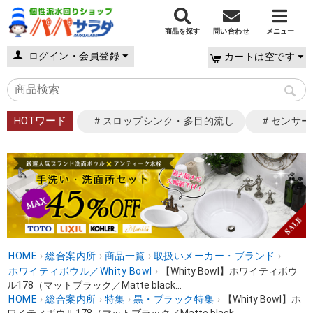
商品を探す
問い合わせ
メニュー
ログイン・会員登録
カートは空です
HOTワード
＃スロップシンク・多目的流し
＃センサー
HOME
›
総合案内所
›
商品一覧
›
取扱いメーカー・ブランド
›
ホワイティボウル／Whity Bowl
›
【Whity Bowl】ホワイティボウ
ル178（マットブラック／Matte black...
HOME
›
総合案内所
›
特集
›
黒・ブラック特集
›
【Whity Bowl】ホ
ワイティボウル178（マットブラック／Matte black...