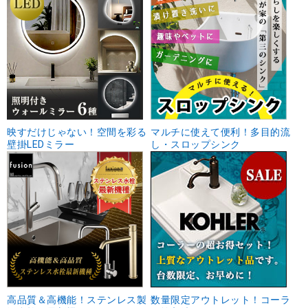
映すだけじゃない！空間を彩る
マルチに使えて便利！多目的流
壁掛LEDミラー
し・スロップシンク
高品質＆高機能！ステンレス製
数量限定アウトレット！コーラ