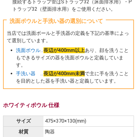
接続するトラップ管はSトラップ32（床面排水用）・P
トラップ32（壁面排水用）をご使用ください。
洗面ボウルと手洗い器の選別について
当店では洗面ボールと手洗器の定義を下記の基準によっ
て選別しています。
洗面ボウル
…
長辺が400mm以上
あり、顔を洗うこと
もできるサイズの器を洗面ボウルと定義していま
す。
手洗い器
…
長辺が400mm未満
で主に手を洗うこと
を目的とした器を手洗い器と定義しています。
ホワイティボウル 仕様
サイズ
475×370×130(mm)
材質
陶器