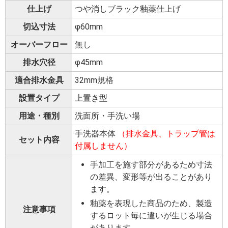
仕上げ
つや消しブラック釉薬仕上げ
切込寸法
φ60mm
オーバーフロー
無し
排水穴径
φ45mm
適合排水金具
32mm規格
設置タイプ
上置き型
用途・種別
洗面所・手洗い場
手洗器本体
（排水金具、トラップ管は
セット内容
付属しません）
手加工を施す部分があるため寸法
の差異、変形等が出ることがあり
ます。
釉薬を表現した商品のため、製造
注意事項
するロット毎に違いが生じる場合
があります。