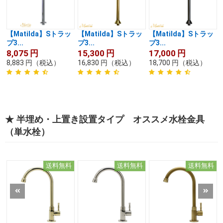
【Matilda】Sトラッ
【Matilda】Sトラッ
【Matilda】Sトラッ
プ3...
プ3...
プ3...
8,075
円
15,300
円
17,000
円
8,883
円
（税込）
16,830
円
（税込）
18,700
円
（税込）
★ 半埋め・上置き設置タイプ オススメ水栓金具
（単水栓）
送料無料
送料無料
送料無料