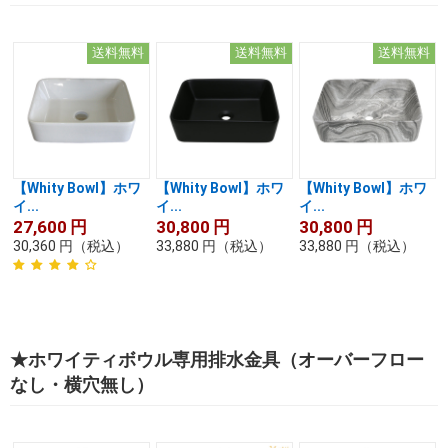
送料無料
送料無料
送料無料
【Whity Bowl】ホワ
【Whity Bowl】ホワ
【Whity Bowl】ホワ
イ...
イ...
イ...
27,600
円
30,800
円
30,800
円
30,360
円
（税込）
33,880
円
（税込）
33,880
円
（税込）
★ホワイティボウル専用排水金具（オーバーフロー
なし・横穴無し）