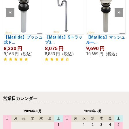
【Matilda】プッシュ
【Matilda】Sトラッ
【Matilda】マッシュ
式ド...
プ3...
ルー...
8,330
円
8,075
円
9,690
円
9,163
円
（税込）
8,883
円
（税込）
10,659
円
（税込）
営業日カレンダー
2026年 8月
2026年 9月
日
月
火
水
木
金
土
日
月
火
水
木
金
土
1
1
2
3
4
5