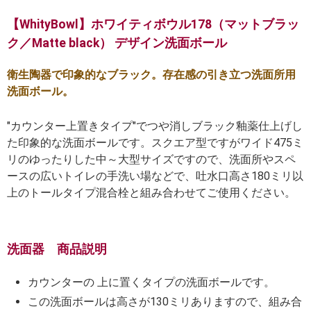
【WhityBowl】ホワイティボウル178（マットブラッ
ク／Matte black） デザイン洗面ボール
衛生陶器で印象的なブラック。存在感の引き立つ洗面所用
洗面ボール。
"カウンター上置きタイプ"でつや消しブラック釉薬仕上げし
た印象的な洗面ボールです。スクエア型ですがワイド475ミ
リのゆったりした中～大型サイズですので、洗面所やスペ
ースの広いトイレの手洗い場などで、吐水口高さ180ミリ以
上のトールタイプ混合栓と組み合わせてご使用ください。
洗面器 商品説明
カウンターの 上に置くタイプの洗面ボールです。
この洗面ボールは高さが130ミリありますので、組み合