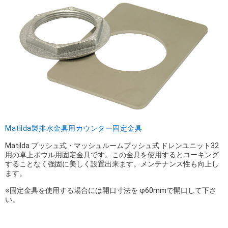
Matilda製排水金具用カウンター固定金具
Matilda プッシュ式・マッシュルームプッシュ式 ドレンユニット32
用の卓上ボウル用固定金具です。この金具を使用するとコーキング
することなく強固に美しく設置出来ます。メンテナンス性も向上し
ます。
※固定金具を使用する場合には開口寸法を φ60mmで開口して下さ
い。